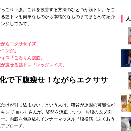
ぽっこり下腹。これを改善する方法のひとつが筋トレ。そこ
きる筋トレを簡単なものから本格的なものまでまとめて紹介
人
レンジしてみて。
ながらエクササイズ
ーニング」
ティス「ごろりん腹筋」
腹が痩せる筋トレ「レッグレイズ」
化で下腹痩せ！ながらエクササ
腹だけが引っ込まない…という人は、猫背が原因の可能性が
キン チョル）さんが、姿勢を矯正しつつ、お腹のムダ肉
ャー。内臓を包み込むインナーマッスル『腹横筋（ふくおう
にアプローチ。