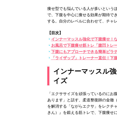
痩せ型でも悩んでいる人が多いという
で、下腹を中心に痩せる効果が期待で
する。自分のレベルに合わせて、チャ
【目次】
・
インナーマッスル強化で下腹痩せ！
・
お風呂で下腹痩せ筋トレ「腹凹トレ
・
下腹にもアプローチできる簡単ピラ
・
「ライザップ」トレーナー直伝！下
インナーマッスル強
イズ
「エクササイズを頑張っているのにお
あります」と話す、柔道整復師の金徹（
を解消する「ながらエクサ」をレクチ
きん）』を鍛える筋トレで、下腹痩せ