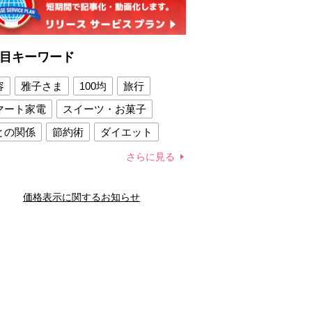
目キーワード
容
雅子さま
100均
旅行
マート家電
スイーツ・お菓子
との関係
節約術
ダイエット
康法
新製品
さらに見る
容賢者のダイエットグッズ
価格表示に関するお知らせ
との関係
新津春子
どか食い