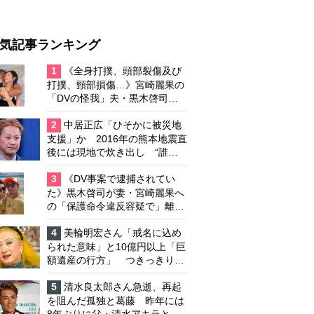
気記事ランキング
1
《全身打撲、頭部裂傷及び
打撲、頸部損傷…》宮崎麗果の
「DVの怪我」夫・黒木啓司の
逮捕で始まる「夫婦の闘争」
2
中居正広「ひそかに被災地
支援」か 2016年の熊本地震直
後には現地で炊き出し “誰に
も知られなくて良い”と、むし
ろ強まる福祉活動への思い
3
《DV事案で逮捕されてい
た》黒木啓司が妻・宮崎麗果へ
の「保護命令違反容疑で」離婚
協議は「第二ステージ」へ
4
美輪明宏さん「戒名に込め
られた意味」と10億円以上「巨
額遺産の行方」 つきっきりで
私生活をサポートしていた元俳
優が相続か
5
清水良太郎さん急逝、再起
を阻んだ孤独と葛藤 昨年には