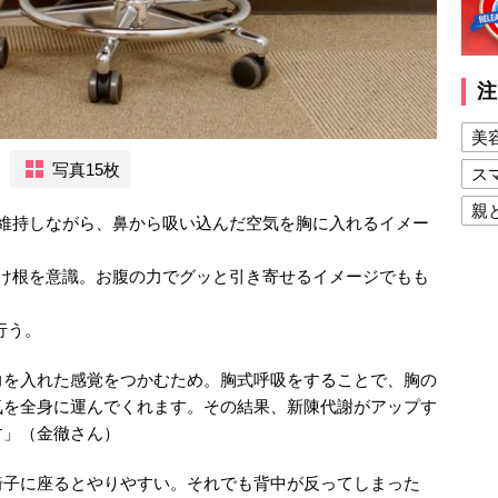
注
美
写真15枚
ス
親
を維持しながら、鼻から吸い込んだ空気を胸に入れるイメー
健
付け根を意識。お腹の力でグッと引き寄せるイメージでもも
美
夫
行う。
力を入れた感覚をつかむため。胸式呼吸をすることで、胸の
気を全身に運んでくれます。その結果、新陳代謝がアップす
す」（金徹さん）
椅子に座るとやりやすい。それでも背中が反ってしまった