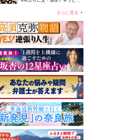
8年ぶりに父・清水アキラと共
演、本格的な活動再開に向かっ
ていたが…周囲が懸念していた
さらに見る
「不安定なところ」