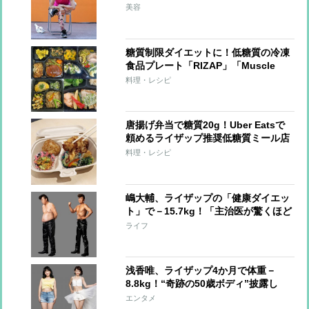
チ」
美容
糖質制限ダイエットに！低糖質の冷凍
食品プレート「RIZAP」「Muscle
Deli」「筋肉食堂」を食べ比べして辛
料理・レシピ
口レビュー
唐揚げ弁当で糖質20g！Uber Eatsで
頼めるライザップ推奨低糖質ミール店
「ロカラボ」を辛口チェック！
料理・レシピ
嶋大輔、ライザップの「健康ダイエッ
ト」で－15.7kg！「主治医が驚くほど
糖尿病の数値も改善」
ライフ
浅香唯、ライザップ4か月で体重－
8.8kg！“奇跡の50歳ボディ”披露し
「ビキニを着たい」
エンタメ