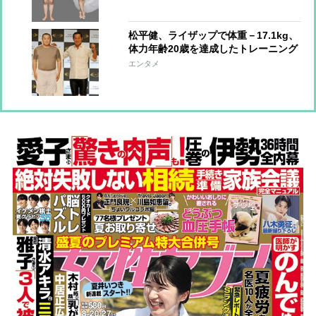
松平健、ライザップで体重－17.1kg、
体力年齢20歳を達成したトレーニング
＆食事を語る
エンタメ