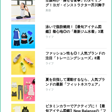
空腹時が「痩せる食事」のタイミン
グ！ヨガ・インストラクター芥川舞子
さんの【美痩せ習慣】
美容
泳いで脂肪燃焼！【最旬アイテム図
鑑】着心地◎の「最新ジム水着」3選
ライフ
ファッション性も◎！人気ブランドの
注目「トレーニングシューズ」8選
【最旬アイテム図鑑】
ライフ
夏を目指して運動するなら、人気ブラ
ンドの最新「フィットネスウェア」
で！【最旬アイテム図鑑】
ライフ
ビタミンカラーでアクティブに！【最
旬アイテム図鑑】New Balanceの「フ