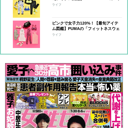
ィットネスウェア」でモチベーション
ライフ
UP
ピンクで女子力120%！【最旬アイテ
ム図鑑】PUMAの「フィットネスウェ
ア」でシェイプアップ
ライフ