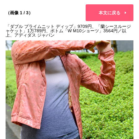
（画像 1 / 3）
本文に戻る
「ダブル プライムニット ディップ」9709円、「蘭シースルージ
ャケット」1万789円、ボトム「W M10ショーツ」3564円／以
上、アディダス ジャパン