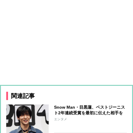
関連記事
Snow Man・目黒蓮、ベストジーニス
ト2年連続受賞を最初に伝えた相手を
告白「喜んでくれていました」
エンタメ