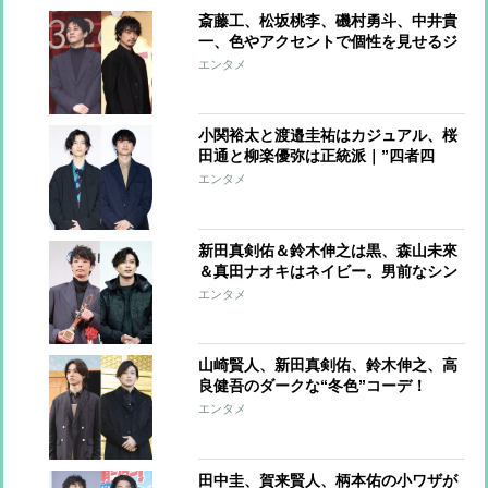
斎藤工、松坂桃李、磯村勇斗、中井貴
一、色やアクセントで個性を見せるジ
ャケットコーデ
エンタメ
小関裕太と渡邉圭祐はカジュアル、桜
田通と柳楽優弥は正統派｜”四者四
様”のジャケットスタイル
エンタメ
新田真剣佑＆鈴木伸之は黒、森山未來
＆真田ナオキはネイビー。男前なシン
プルカラーコーデ
エンタメ
山崎賢人、新田真剣佑、鈴木伸之、高
良健吾のダークな“冬色”コーデ！
エンタメ
田中圭、賀来賢人、柄本佑の小ワザが