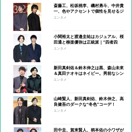
斎藤工、松坂桃李、磯村勇斗、中井貴
一、色やアクセントで個性を見せるジ
ャケットコーデ
エンタメ
小関裕太と渡邉圭祐はカジュアル、桜
田通と柳楽優弥は正統派｜”四者四
様”のジャケットスタイル
エンタメ
新田真剣佑＆鈴木伸之は黒、森山未來
＆真田ナオキはネイビー。男前なシン
プルカラーコーデ
エンタメ
山崎賢人、新田真剣佑、鈴木伸之、高
良健吾のダークな“冬色”コーデ！
エンタメ
田中圭、賀来賢人、柄本佑の小ワザが