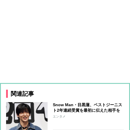
関連記事
Snow Man・目黒蓮、ベストジーニス
ト2年連続受賞を最初に伝えた相手を
告白「喜んでくれていました」
エンタメ