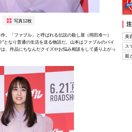
写真12枚
注
本作。「ファブル」と呼ばれる伝説の殺し屋（岡田准一）
美
ラ”となり普通の生活を送る物語だ。山本はファブルのバイ
ス
では、作品にちなんだクイズやお悩み相談をして盛り上がっ
親
健
美
夫