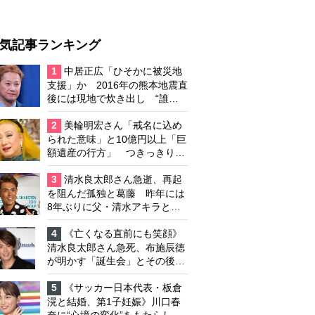
気記事ランキング
1
中居正広「ひそかに被災地
支援」か 2016年の熊本地震直
後には現地で炊き出し “誰に
も知られなくて良い”と、むし
ろ強まる福祉活動への思い
2
美輪明宏さん「戒名に込め
られた意味」と10億円以上「巨
額遺産の行方」 つきっきりで
私生活をサポートしていた元俳
優が相続か
3
清水良太郎さん急逝、再起
を阻んだ孤独と葛藤 昨年には
8年ぶりに父・清水アキラと共
演、本格的な活動再開に向かっ
ていたが…周囲が懸念していた
4
《亡くなる直前にも笑顔》
「不安定なところ」
清水良太郎さん急死、布施辰徳
が明かす「誕生会」とその後の
メッセージ
5
《サッカー日本代表・板倉
滉と結婚、第1子妊娠》川口春