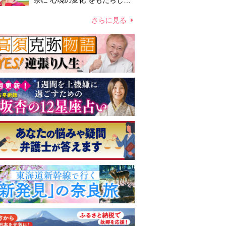
奈に“心境の変化”をもたらした
主演映画『ママせか』 身を削
って「がんに蝕まれる母」を演
さらに見る
じた壮絶な撮影現場