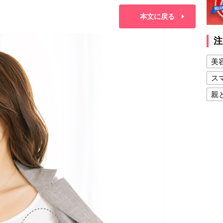
本文に戻る
注
美
ス
親
健
美
夫