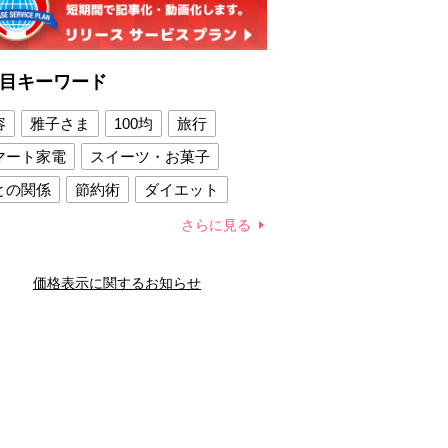
目キーワード
容
雅子さま
100均
旅行
マート家電
スイーツ・お菓子
との関係
節約術
ダイエット
康法
新製品
さらに見る
容賢者のダイエットグッズ
価格表示に関するお知らせ
との関係
新津春子
どか食い