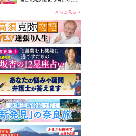
奈に“心境の変化”をもたらした
主演映画『ママせか』 身を削
って「がんに蝕まれる母」を演
さらに見る
じた壮絶な撮影現場