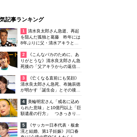
気記事ランキング
1
清水良太郎さん急逝、再起
を阻んだ孤独と葛藤 昨年には
8年ぶりに父・清水アキラと共
演、本格的な活動再開に向かっ
ていたが…周囲が懸念していた
2
《こんなバカのために、あ
「不安定なところ」
りがとうな》清水良太郎さん急
死後の「父アキラからの返信」
布施辰徳が涙で明かす「順番が
違う」
3
《亡くなる直前にも笑顔》
清水良太郎さん急死、布施辰徳
が明かす「誕生会」とその後の
メッセージ
4
美輪明宏さん「戒名に込め
られた意味」と10億円以上「巨
額遺産の行方」 つきっきりで
私生活をサポートしていた元俳
優が相続か
5
《サッカー日本代表・板倉
滉と結婚、第1子妊娠》川口春