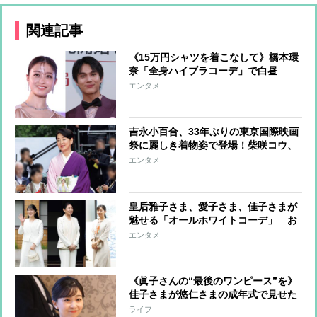
関連記事
《15万円シャツを着こなして》橋本環
奈「全身ハイブラコーデ」で白昼
堂々、圧巻のデート
エンタメ
吉永小百合、33年ぶりの東京国際映画
祭に麗しき着物姿で登場！柴咲コウ、
満島ひかり、川口春奈らはハートポー
エンタメ
ズで魅了
皇后雅子さま、愛子さま、佳子さまが
魅せる「オールホワイトコーデ」 お
しゃれに着こなすコツに注目
エンタメ
《眞子さんの“最後のワンピース”を》
佳子さまが悠仁さまの成年式で見せた
「お姉さまとともに」の思い
ライフ