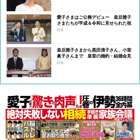
愛子さまはご公務デビュー 皇后雅子
さまたちが平成＆令和に見せられた祝
賀のドレス姿
社会
皇后雅子さまから黒田清子さん、小室
眞子さんまで 皇室の婚約・結婚会見
のファッションと秘話
社会