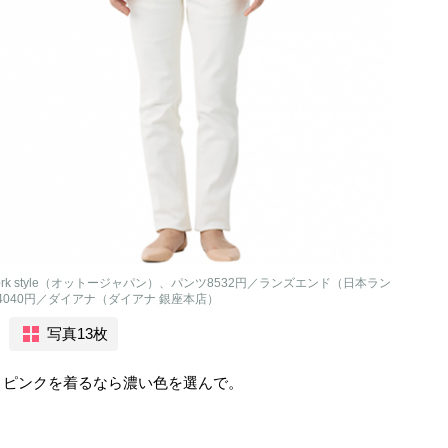
or work style（オットージャパン）、パンツ8532円／ランズエンド（日本ラン
4040円／ダイアナ（ダイアナ 銀座本店）
写真13枚
。ピンクを着るなら濃い色を選んで。