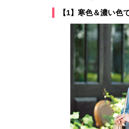
【1】寒色＆濃い色