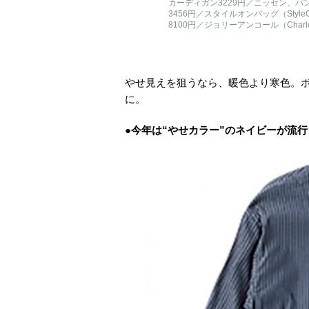
カーディガン3229円／ニッセン、パ
3456円／スタイルオンバッグ（StyleO
8100円／ジョリーアンコール（Charlo
やせ見えを狙うなら、暖色より寒色。
に。
●今年は“やせカラー”のネイビーが流行