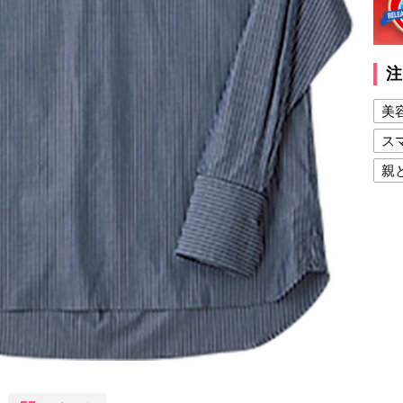
注
美
ス
親
健
美
夫