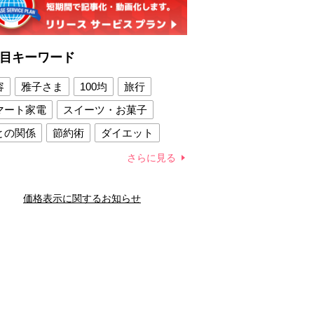
目キーワード
容
雅子さま
100均
旅行
マート家電
スイーツ・お菓子
との関係
節約術
ダイエット
康法
新製品
さらに見る
容賢者のダイエットグッズ
価格表示に関するお知らせ
との関係
新津春子
どか食い