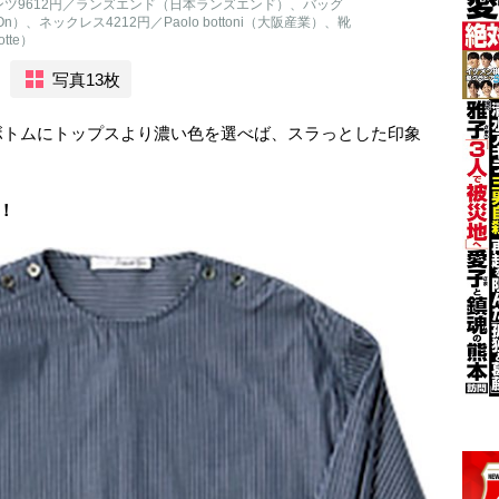
ンツ9612円／ランズエンド（日本ランズエンド）、バッグ
n）、ネックレス4212円／Paolo bottoni（大阪産業）、靴
tte）
写真13枚
ボトムにトップスより濃い色を選べば、スラっとした印象
！