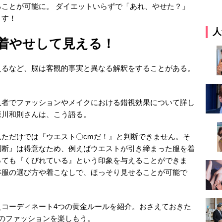
ことが可能に。 ダイエットいらずで「あれ、やせた？」
ます！
人
着やせして見える！
えるなど、脳は客観的事実と異なる解釈をすることがある。
人者でファッションやメイクにおける錯視効果について詳し
森川和則さんは、こう語る。
ただけでは『ウエスト〇cmだ！』と判断できません。そ
判断』は得意なため、例えばウエストが引き締まった服を着
っても『くびれている』という印象を与えることができま
洋服の選び方や着こなしで、ほっそり見せることが可能で
えコーディネート4つの黄金ルールを紹介。おさえておきた
のファッションを楽しもう。