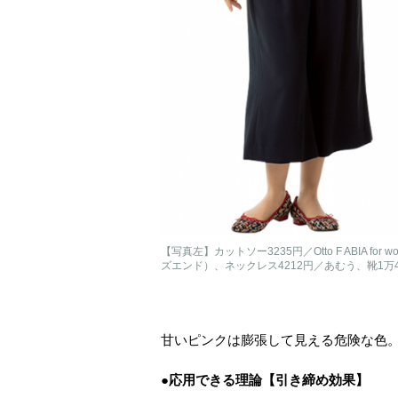
【写真左】カットソー3235円／Otto F ABIA f
ズエンド）、ネックレス4212円／あむう、靴1万
甘いピンクは膨張して見える危険な色
●応用できる理論【引き締め効果】