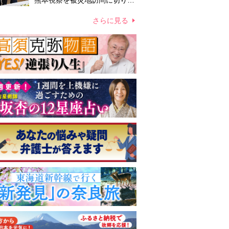
熊本視察を被災地訪問に切り替
えての実施が現実的か 上皇ご
夫妻から受け継ぐ“国民への寄
さらに見る
り添い方”