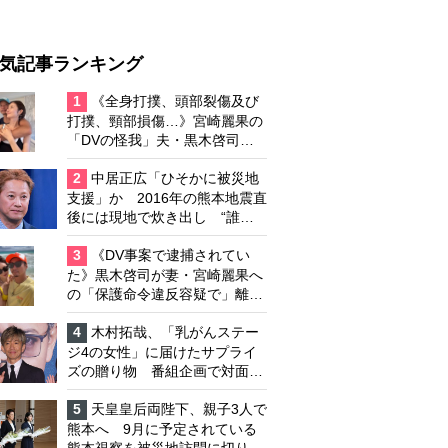
気記事ランキング
1
《全身打撲、頭部裂傷及び
打撲、頸部損傷…》宮崎麗果の
「DVの怪我」夫・黒木啓司の
逮捕で始まる「夫婦の闘争」
2
中居正広「ひそかに被災地
支援」か 2016年の熊本地震直
後には現地で炊き出し “誰に
も知られなくて良い”と、むし
ろ強まる福祉活動への思い
3
《DV事案で逮捕されてい
た》黒木啓司が妻・宮崎麗果へ
の「保護命令違反容疑で」離婚
協議は「第二ステージ」へ
4
木村拓哉、「乳がんステー
ジ4の女性」に届けたサプライ
ズの贈り物 番組企画で対面し
たファンが、夢と希望を与える
心遣いに「うれしくて号泣しま
5
天皇皇后両陛下、親子3人で
した」
熊本へ 9月に予定されている