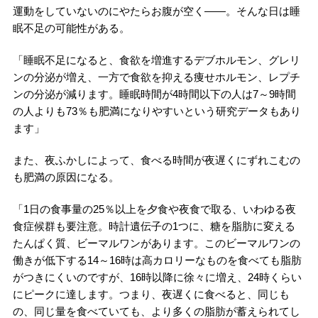
運動をしていないのにやたらお腹が空く――。そんな日は睡
眠不足の可能性がある。
「睡眠不足になると、食欲を増進するデブホルモン、グレリ
ンの分泌が増え、一方で食欲を抑える痩せホルモン、レプチ
ンの分泌が減ります。睡眠時間が4時間以下の人は7～9時間
の人よりも73％も肥満になりやすいという研究データもあり
ます」
また、夜ふかしによって、食べる時間が夜遅くにずれこむの
も肥満の原因になる。
「1日の食事量の25％以上を夕食や夜食で取る、いわゆる夜
食症候群も要注意。時計遺伝子の1つに、糖を脂肪に変える
たんぱく質、ビーマルワンがあります。このビーマルワンの
働きが低下する14～16時は高カロリーなものを食べても脂肪
がつきにくいのですが、16時以降に徐々に増え、24時くらい
にピークに達します。つまり、夜遅くに食べると、同じも
の、同じ量を食べていても、より多くの脂肪が蓄えられてし