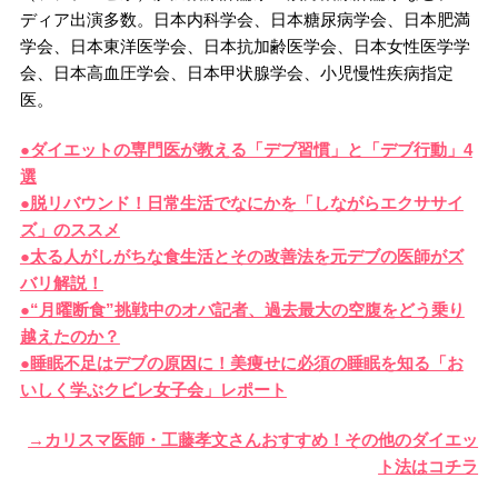
ディア出演多数。日本内科学会、日本糖尿病学会、日本肥満
学会、日本東洋医学会、日本抗加齢医学会、日本女性医学学
会、日本高血圧学会、日本甲状腺学会、小児慢性疾病指定
医。
●ダイエットの専門医が教える「デブ習慣」と「デブ行動」4
選
●脱リバウンド！日常生活でなにかを「しながらエクササイ
ズ」のススメ
●太る人がしがちな食生活とその改善法を元デブの医師がズ
バリ解説！
●“月曜断食”挑戦中のオバ記者、過去最大の空腹をどう乗り
越えたのか？
●睡眠不足はデブの原因に！美痩せに必須の睡眠を知る「お
いしく学ぶクビレ女子会」レポート
→カリスマ医師・工藤孝文さんおすすめ！その他のダイエッ
ト法はコチラ