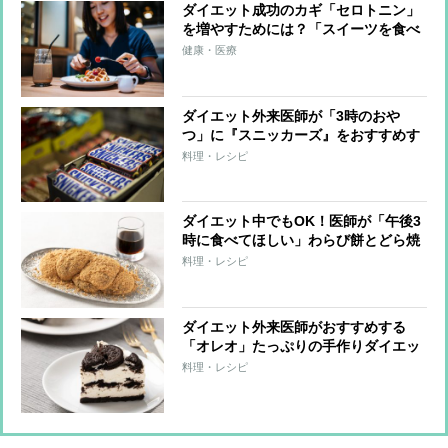
ダイエット成功のカギ「セロトニン」
を増やすためには？「スイーツを食べ
る」「噛む」「泣く」など7つの方法
健康・医療
ダイエット外来医師が「3時のおや
つ」に『スニッカーズ』をおすすめす
る理由
料理・レシピ
ダイエット中でもOK！医師が「午後3
時に食べてほしい」わらび餅とどら焼
きのレシピ
料理・レシピ
ダイエット外来医師がおすすめする
「オレオ」たっぷりの手作りダイエッ
トスイーツ
料理・レシピ