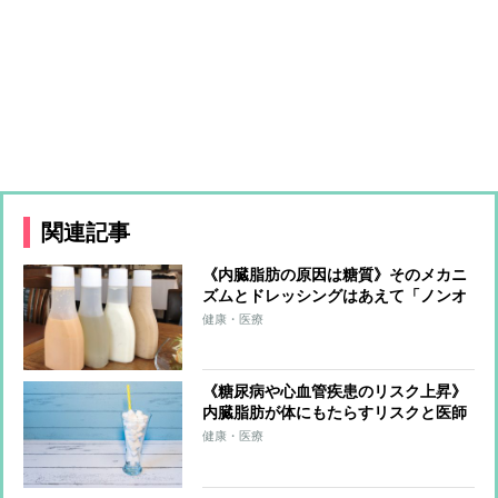
関連記事
《内臓脂肪の原因は糖質》そのメカニ
ズムとドレッシングはあえて「ノンオ
イルよりもオイル入りを」と医師がす
健康・医療
すめる理由
《糖尿病や心血管疾患のリスク上昇》
内臓脂肪が体にもたらすリスクと医師
が考える“3大注意食品”とは？
健康・医療