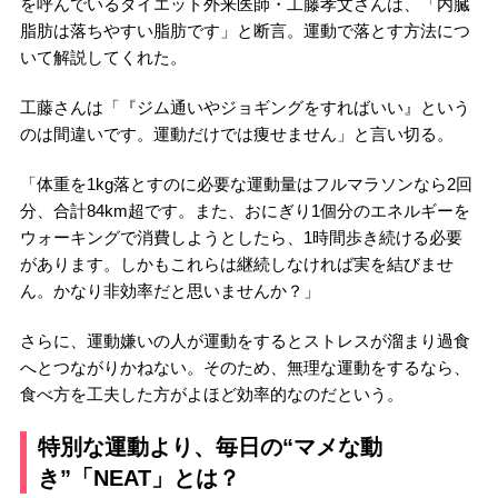
を呼んでいるダイエット外来医師・工藤孝文さんは、「内臓
脂肪は落ちやすい脂肪です」と断言。運動で落とす方法につ
いて解説してくれた。
工藤さんは「『ジム通いやジョギングをすればいい』という
のは間違いです。運動だけでは痩せません」と言い切る。
「体重を1kg落とすのに必要な運動量はフルマラソンなら2回
分、合計84km超です。また、おにぎり1個分のエネルギーを
ウォーキングで消費しようとしたら、1時間歩き続ける必要
があります。しかもこれらは継続しなければ実を結びませ
ん。かなり非効率だと思いませんか？」
さらに、運動嫌いの人が運動をするとストレスが溜まり過食
へとつながりかねない。そのため、無理な運動をするなら、
食べ方を工夫した方がよほど効率的なのだという。
特別な運動より、毎日の“マメな動
き”「NEAT」とは？