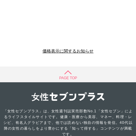
価格表示に関するお知らせ
PAGE TOP
「女性セブンプラス」は、女性週刊誌実売部数No.1「女性セブン」によ
るライフスタイルサイトです。健康・医療から美容、マネー、料理・レ
シピ、有名人グラビアまで、他では読めない独自の情報を発信。40代以
降の女性の暮らしをより豊かにする「知って得する」コンテンツが満載
です。