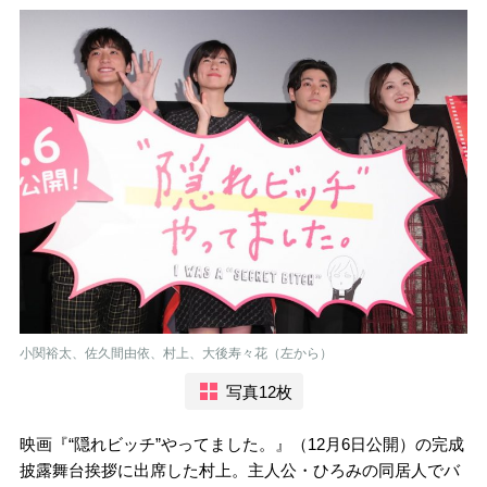
小関裕太、佐久間由依、村上、大後寿々花（左から）
写真12枚
映画『“隠れビッチ”やってました。』（12月6日公開）の完成
披露舞台挨拶に出席した村上。主人公・ひろみの同居人でバ