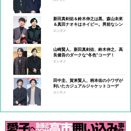
新田真剣佑＆鈴木伸之は黒、森山未來
＆真田ナオキはネイビー。男前なシン
プルカラーコーデ
エンタメ
山崎賢人、新田真剣佑、鈴木伸之、高
良健吾のダークな“冬色”コーデ！
エンタメ
田中圭、賀来賢人、柄本佑の小ワザが
利いたカジュアルジャケットコーデ
【ファッションチェック】
エンタメ