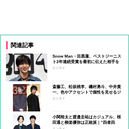
関連記事
Snow Man・目黒蓮、ベストジーニス
ト2年連続受賞を最初に伝えた相手を
告白「喜んでくれていました」
エンタメ
斎藤工、松坂桃李、磯村勇斗、中井貴
一、色やアクセントで個性を見せるジ
ャケットコーデ
エンタメ
小関裕太と渡邉圭祐はカジュアル、桜
田通と柳楽優弥は正統派｜”四者四
様”のジャケットスタイル
エンタメ