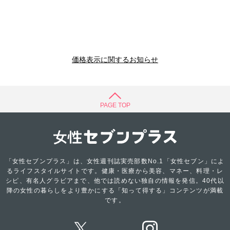
価格表示に関するお知らせ
PAGE TOP
「女性セブンプラス」は、女性週刊誌実売部数No.1「女性セブン」によ
るライフスタイルサイトです。健康・医療から美容、マネー、料理・レ
シピ、有名人グラビアまで、他では読めない独自の情報を発信。40代以
降の女性の暮らしをより豊かにする「知って得する」コンテンツが満載
です。