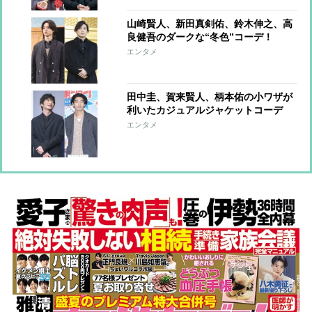
山崎賢人、新田真剣佑、鈴木伸之、高
良健吾のダークな“冬色”コーデ！
エンタメ
田中圭、賀来賢人、柄本佑の小ワザが
利いたカジュアルジャケットコーデ
【ファッションチェック】
エンタメ