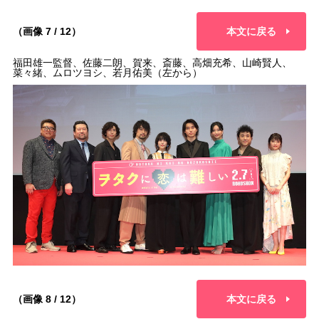
（画像 7 / 12）
本文に戻る
福田雄一監督、佐藤二朗、賀来、斎藤、高畑充希、山崎賢人、
菜々緒、ムロツヨシ、若月佑美（左から）
（画像 8 / 12）
本文に戻る