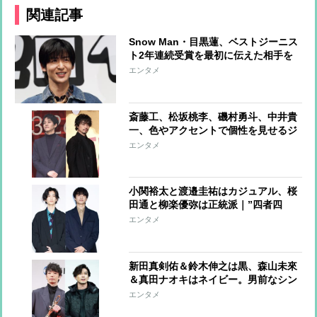
関連記事
Snow Man・目黒蓮、ベストジーニス
ト2年連続受賞を最初に伝えた相手を
告白「喜んでくれていました」
エンタメ
斎藤工、松坂桃李、磯村勇斗、中井貴
一、色やアクセントで個性を見せるジ
ャケットコーデ
エンタメ
小関裕太と渡邉圭祐はカジュアル、桜
田通と柳楽優弥は正統派｜”四者四
様”のジャケットスタイル
エンタメ
新田真剣佑＆鈴木伸之は黒、森山未來
＆真田ナオキはネイビー。男前なシン
プルカラーコーデ
エンタメ