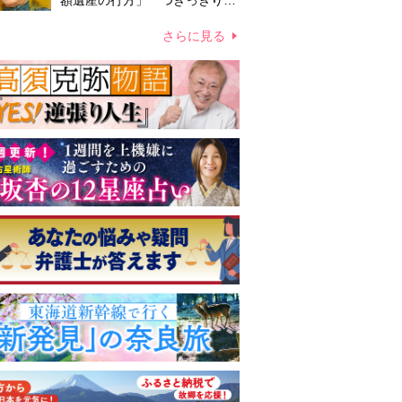
額遺産の行方」 つきっきりで
私生活をサポートしていた元俳
優が相続か
さらに見る