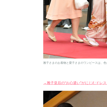
雅子さまのお着物と愛子さまのワンピースは、色
→雅子皇后の“お心遣い”がにじむドレ