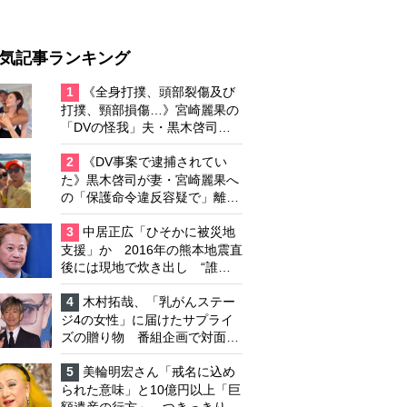
気記事ランキング
1
《全身打撲、頭部裂傷及び
打撲、頸部損傷…》宮崎麗果の
「DVの怪我」夫・黒木啓司の
逮捕で始まる「夫婦の闘争」
2
《DV事案で逮捕されてい
た》黒木啓司が妻・宮崎麗果へ
の「保護命令違反容疑で」離婚
協議は「第二ステージ」へ
3
中居正広「ひそかに被災地
支援」か 2016年の熊本地震直
後には現地で炊き出し “誰に
も知られなくて良い”と、むし
ろ強まる福祉活動への思い
4
木村拓哉、「乳がんステー
ジ4の女性」に届けたサプライ
ズの贈り物 番組企画で対面し
たファンが、夢と希望を与える
心遣いに「うれしくて号泣しま
5
美輪明宏さん「戒名に込め
した」
られた意味」と10億円以上「巨