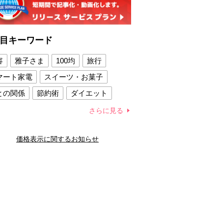
目キーワード
容
雅子さま
100均
旅行
マート家電
スイーツ・お菓子
との関係
節約術
ダイエット
康法
新製品
さらに見る
容賢者のダイエットグッズ
価格表示に関するお知らせ
との関係
新津春子
どか食い