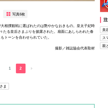
写真6枚
注
が大相撲観戦に選ばれたのは艶やかなおきもの。皇太子妃時
美
堂々たる皇后さまぶりを披露された。扇面にあしらわれた春
スもトーンを合わせられていた。
ス
親
撮影／雑誌協会代表取材
健
美
1
2
夫
さま