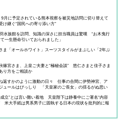
 9月に予定されている熊本視察を被災地訪問に切り替えて
受け継ぐ“国民への寄り添い方”
鳥羽水族館を訪問、知識の深さに担当職員は驚嘆 “お木曳行
って一生懸命引いておられました」
さま「オールホワイト」スーツスタイルがまぶしい「2年ぶ
秋篠宮さま、上皇ご夫妻と“極秘会談” 悠仁さまと佳子さま
あり方をご相談か
ね返すかのように激動の日々 仕事の合間に伊勢神宮、ア
ジュールはびっしり 「天皇家のご長女」の揺るがぬ思い
成立”とは言い難い着地 天皇陛下は静養中にご署名“内容
” 米大手紙は男系男子に固執する日本の現状を批判的に報