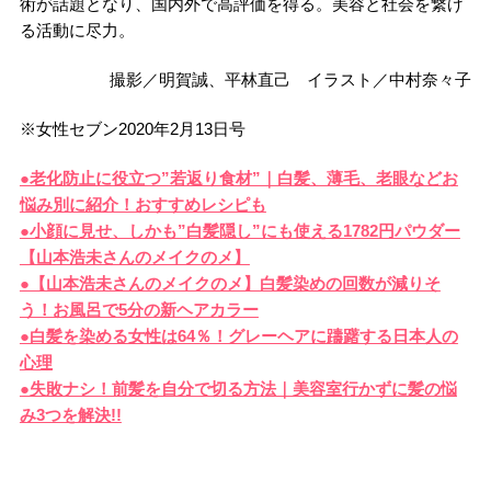
術が話題となり、国内外で高評価を得る。美容と社会を繋げ
る活動に尽力。
撮影／明賀誠、平林直己 イラスト／中村奈々子
※女性セブン2020年2月13日号
●老化防止に役立つ”若返り食材”｜白髪、薄毛、老眼などお
悩み別に紹介！おすすめレシピも
●小顔に見せ、しかも”白髪隠し”にも使える1782円パウダー
【山本浩未さんのメイクのメ】
●【山本浩未さんのメイクのメ】白髪染めの回数が減りそ
う！お風呂で5分の新ヘアカラー
●白髪を染める女性は64％！グレーヘアに躊躇する日本人の
心理
●失敗ナシ！前髪を自分で切る方法｜美容室行かずに髪の悩
み3つを解決!!