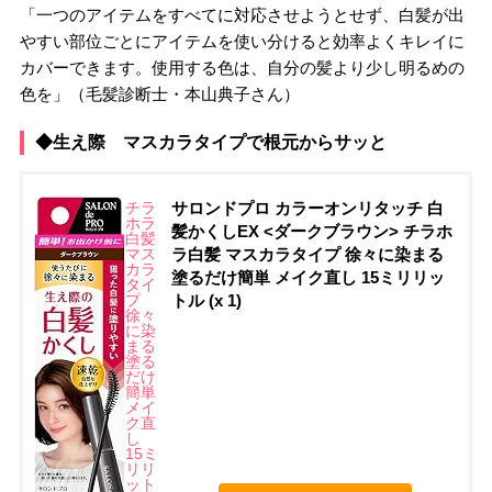
「一つのアイテムをすべてに対応させようとせず、白髪が出
やすい部位ごとにアイテムを使い分けると効率よくキレイに
カバーできます。使用する色は、自分の髪より少し明るめの
色を」（毛髪診断士・本山典子さん）
◆生え際 マスカラタイプで根元からサッと
チラ
サロンドプロ カラーオンリタッチ 白
ホラ
髪かくしEX <ダークブラウン> チラホ
白髪
マス
ラ白髪 マスカラタイプ 徐々に染まる
カラ
塗るだけ簡単 メイク直し 15ミリリッ
タイ
プ
トル (x 1)
徐々
に染
まる
塗る
だけ
簡単
メイ
ク直
し
15ミ
リリ
ット