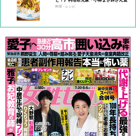
と！》料理研究家・小林まさみさん直
伝レシピ
料理・レシピ