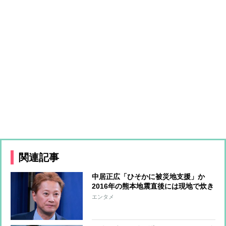
関連記事
中居正広「ひそかに被災地支援」か
2016年の熊本地震直後には現地で炊き
出し “誰にも知られなくて良い”と、
エンタメ
むしろ強まる福祉活動への思い