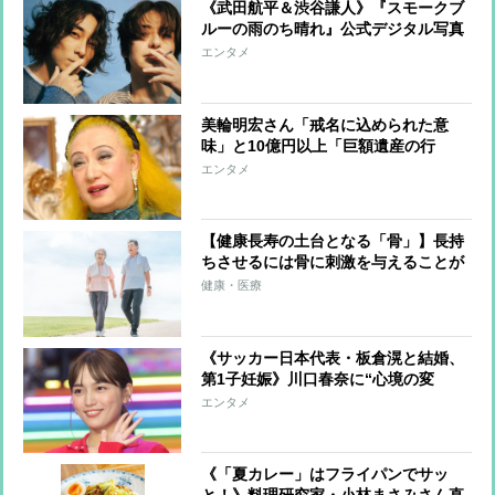
《武田航平＆渋谷謙人》『スモークブ
ルーの雨のち晴れ』公式デジタル写真
集アザーカットを一挙公開
エンタメ
美輪明宏さん「戒名に込められた意
味」と10億円以上「巨額遺産の行
方」 つきっきりで私生活をサポート
エンタメ
していた元俳優が相続か
【健康長寿の土台となる「骨」】長持
ちさせるには骨に刺激を与えることが
重要「その場飛びのジャンプ」や「15
健康・医療
分日光に手を当てるだけ」でも効果的
《サッカー日本代表・板倉滉と結婚、
第1子妊娠》川口春奈に“心境の変
化”をもたらした主演映画『ママせ
エンタメ
か』 身を削って「がんに蝕まれる
母」を演じた壮絶な撮影現場
《「夏カレー」はフライパンでサッ