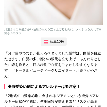
川邉さんは白髪が多い頭頂の根元を立ち上げると共に、メッシュを入れて白
髪をカモフラ
写真10枚
「分け目やつむじが見えるペタッとした髪型は、白髪を目立
たせます。白髪の多い部分の根元を立ち上げ、ふんわりとし
た曲線を作ると、目の錯覚で白髪をごまかしやすくなりま
す」（トータルビューティークリエイター・川邉ちがやさ
ん）
◆白髪染め剤によるアレルギーは要注意！
「2剤式の白髪染め剤に含まれるジアミンという成分のアレ
ルギー症状が問題に。使用回数が増えるほどリスクが高ま