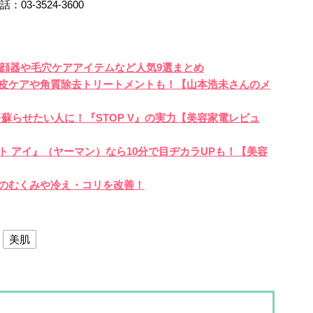
03-3524-3600
美顔器や毛穴ケアアイテムなど人気9選まとめ
頭皮ケアや角質除去トリートメントも！【山本浩未さんのメ
蘇らせたい人に！『STOP V』の実力【美容家電レビュ
ト アイ』（ヤーマン）なら10分で目ヂカラUPも！【美容
のむくみや冷え・コリを改善！
美肌