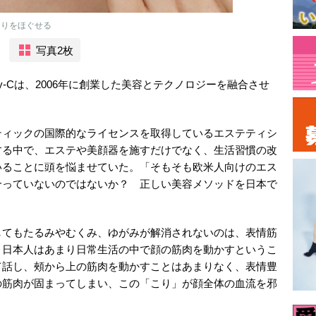
こりをほぐせる
写真2枚
y-Cは、2006年に創業した美容とテクノロジーを融合させ
ティックの国際的なライセンスを取得しているエステティシ
する中で、エステや美顔器を施すだけでなく、生活習慣の改
いることに頭を悩ませていた。「そもそも欧米人向けのエス
合っていないのではないか？ 正しい美容メソッドを日本で
してもたるみやむくみ、ゆがみが解消されないのは、表情筋
。日本人はあまり日常生活の中で顔の筋肉を動かすというこ
て話し、頰から上の筋肉を動かすことはあまりなく、表情豊
の筋肉が固まってしまい、この「こり」が顔全体の血流を邪