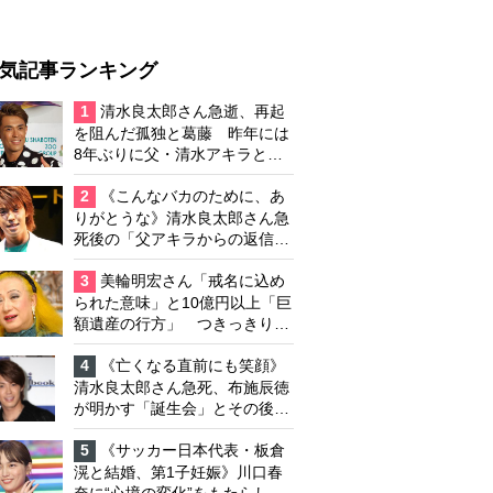
気記事ランキング
1
清水良太郎さん急逝、再起
を阻んだ孤独と葛藤 昨年には
8年ぶりに父・清水アキラと共
演、本格的な活動再開に向かっ
ていたが…周囲が懸念していた
2
《こんなバカのために、あ
「不安定なところ」
りがとうな》清水良太郎さん急
死後の「父アキラからの返信」
布施辰徳が涙で明かす「順番が
違う」
3
美輪明宏さん「戒名に込め
られた意味」と10億円以上「巨
額遺産の行方」 つきっきりで
私生活をサポートしていた元俳
優が相続か
4
《亡くなる直前にも笑顔》
清水良太郎さん急死、布施辰徳
が明かす「誕生会」とその後の
メッセージ
5
《サッカー日本代表・板倉
滉と結婚、第1子妊娠》川口春