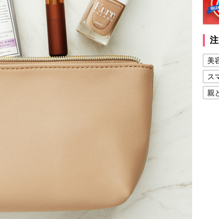
注
美
ス
親
健
美
夫