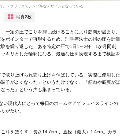
う、メタリックでシンプルなデザインとなっている
写真2枚
ろ、一定の圧でこりを押し続けることにより筋肉が温まり、
圧をポインターで再現するため、理学療法士の指の圧を計測
験を繰り返した。ある特定の圧で1日1～2分、1か月間刺
スッキリとした輪郭になる。最適な圧を実現するまで検証を
アで取り上げられ売り上げを伸ばしている。実際に使用した
の調子がよくなった」というだけでなく、「筋肉や筋膜がほ
くなった」という声も集まっている。
のない現代人にとって毎日のホームケアでフェイスラインの
ありがたい。
をほぐす。長さ14.7cm 、直径（最大）1.4cm。カラ