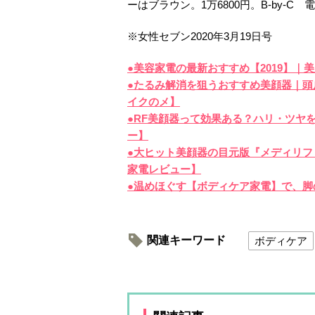
ーはブラウン。1万6800円。B-by-C 電話：
※女性セブン2020年3月19日号
●美容家電の最新おすすめ【2019】｜
●たるみ解消を狙うおすすめ美顔器｜
イクのメ】
●RF美顔器って効果ある？ハリ・ツヤを
ー】
●大ヒット美顔器の目元版『メディリフ
家電レビュー】
●温めほぐす【ボディケア家電】で、脚
関連キーワード
ボディケア