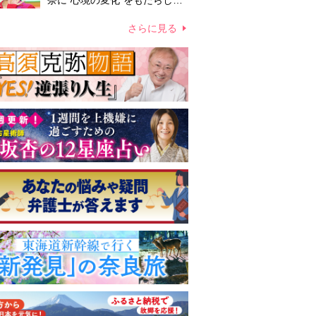
奈に“心境の変化”をもたらした
主演映画『ママせか』 身を削
って「がんに蝕まれる母」を演
さらに見る
じた壮絶な撮影現場