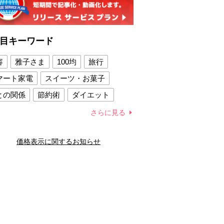
目キーワード
容
雅子さま
100均
旅行
マート家電
スイーツ・お菓子
との関係
節約術
ダイエット
康法
新製品
さらに見る
容賢者のダイエットグッズ
価格表示に関するお知らせ
との関係
新津春子
どか食い