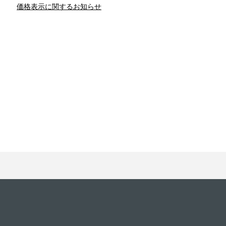
価格表示に関するお知らせ
との関係
新津春子
どか食い