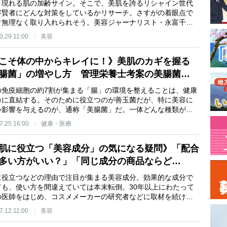
と現れる肌の加齢サイン。そこで、美肌を誇るリシャイン世代
容賢者にどんな対策をしているかリサーチ。さすがの着眼点で
ぐ無理なく取り入れられそう。美容ジャーナリスト・永富千…
0.29 11:00
美容
こそ体の中からキレイに！》美肌のカギを握る
腸菌」の増やし方 管理栄養士考案の美腸菌…
の免疫細胞の約7割が集まる「腸」の環境を整えることは、健康
命に直結する。そのために役立つのが善玉菌だが、特に美容に
い影響を与えるのが、通称「美腸菌」だ。一体どんな種類が…
7.25 16:00
健康・医療
肌に役立つ「美容成分」の気になる疑問》「配合
多い方がいい？」「同じ成分の商品ならど…
に役立つなどの理由で注目が集まる美容成分。効果的な成分で
ても、使い方を間違えていては本末転倒。30年以上にわたって
の医師をはじめ、コスメメーカーの研究者などに取材を続け…
7.12 11:00
美容