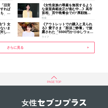
家のご長
手紙は男系男子に固執する日本の
夫
】「旧宮
《女性皇族の尊厳を無視するよう
現状を批判的に報道
婚すれば
な皇室典範改正が進む中…》高市
人も 過
首相、宮中晩餐会での“厚顔無
野球部エ
恥”愛子さまに近づきハイテンショ
社会
などの名
ンで会話、小泉進次郎夫妻と30分
合”》女
《アウトレットでの購入と見られ
ほど取り囲む
はないま
る》愛子さま「那須ご静養」で披
反対して
露された「5500円かりゆしウェ
矛盾”
ア」南国風リンクコーデ
ライフ
さらに見る
PAGE TOP