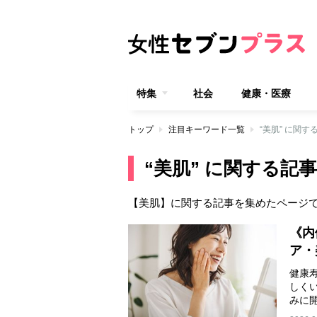
特集
社会
健康・医療
トップ
注目キーワード一覧
“美肌” に関す
“美肌” に関する記事
【美肌】に関する記事を集めたページ
《内
ア・
健康
しく
みに
容…