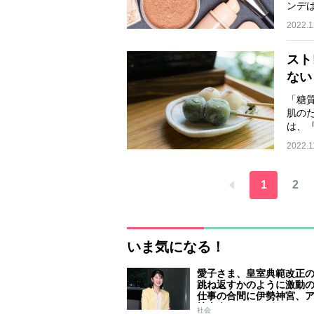
ンデ
2022.1
スト
ない
「糖
肌の
は、
著…
2022.1
1
2
いま気になる！
愛子さま、皇室典範改正
跳ね返すかのように激動
仕事の合間に伊勢神宮、
技大会、シンガポール…
社会