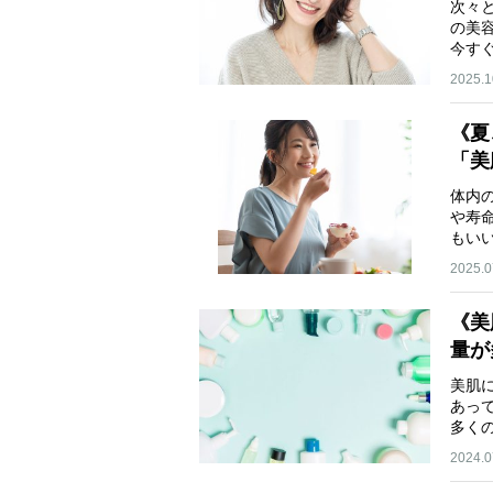
次々
の美
今す
2025.1
《夏
「美
体内
や寿
もい
2025.0
《美
量が
美肌
あっ
多く
2024.0