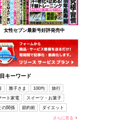
女性セブン最新号好評発売中
目キーワード
容
雅子さま
100均
旅行
マート家電
スイーツ・お菓子
との関係
節約術
ダイエット
康法
新製品
さらに見る
容賢者のダイエットグッズ