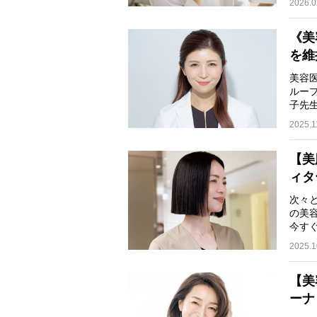
2026.0
《美
を維
美容
ルー
子先
2025.1
【美
ィタ
次々
の美
今す
2025.1
【美
ーナ