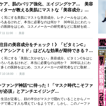
ケア、肌のバリア強化、エイジングケア… 美容
ィターが教える美肌にマストな「美容成分」…
よく耳にする美肌にマストな美容成分。レチノールをはじめ、
いろあるけれど、本当に必要なのは何か？ 30年以上にわたっ
くの医師をはじめ、コスメメーカーの研究者などに取材を続…
7.11 11:00
美容
注目の美容成分をチェック！》「ビタミンC」
イアシンアミド」はどんな効果が期待できる？…
よく耳にする「美肌に欠かせない」美容成分。ビタミンCをはじ
いろいろあるけれど、本当に必要なのは何か？ 30年以上にわ
て多くの医師をはじめ、コスメメーカーの研究者などに取材…
7.10 16:00
美容
ーファンデ神話”に待った！「マスク時代こそファ
が必須」とアンチエイジング…
ク生活が定着し、顔の半分がマスクで隠れていることからノー
ンデで過ごす人も増えているようです。しかし、このノーファ