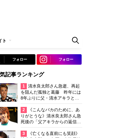
イト
フォロー
フォロー
気記事ランキング
1
清水良太郎さん急逝、再起
を阻んだ孤独と葛藤 昨年には
8年ぶりに父・清水アキラと共
演、本格的な活動再開に向かっ
ていたが…周囲が懸念していた
2
《こんなバカのために、あ
「不安定なところ」
りがとうな》清水良太郎さん急
死後の「父アキラからの返信」
布施辰徳が涙で明かす「順番が
違う」
3
《亡くなる直前にも笑顔》