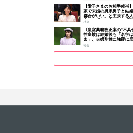
ールはびっしり 「天皇
【愛子さまのお相手候補
女」の揺るがぬ思い
家で未婚の男系男子と結
都合がいい」と主張する
去には「のび太くん」「
社会
ース」「華道家元の孫」
《皇室典範改正案の“不具
前
性皇族は結婚後も「名字
ま」、夫婦別姓に強硬に
きた高市首相の“大いなる
社会