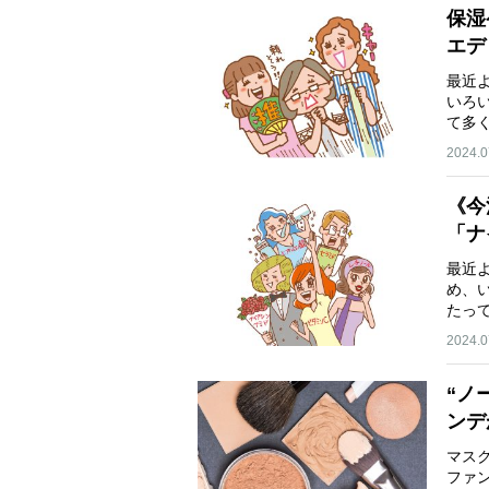
保湿
エデ
最近
いろ
て多
2024.0
《今
「ナ
最近
め、
たっ
2024.0
“ノ
ンデ
マス
ファ