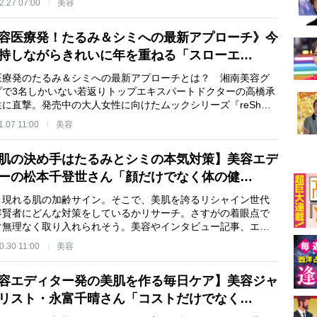
2.27 07:00
美容
容医療発！たるみ＆シミへの最新アプローチ》今
持しながらきれいに年を重ねる「スローエ…
医療発のたるみ＆シミへの最新アプローチとは？ 湘南美容グ
プで3名しかいない若返りトップエキスパートドクターの高橋承
生に直撃。発売中の大人女性に向けたムックシリーズ『reSh…
1.07 11:00
美容
肌の決め手はたるみとシミの本気対策】美容エデ
ーの松本千登世さん「顔だけでなく体の健…
と現れる肌の加齢サイン。そこで、美肌を誇るリシャイン世代
容賢者にどんな対策をしているかリサーチ。さすがの着眼点で
ぐ無理なく取り入れられそう。美容やインタビュー記事、エ…
0.30 11:00
美容
容エディター発の美肌を作る毎日ケア】美容ジャ
リスト・永富千晴さん「コストだけでなく…