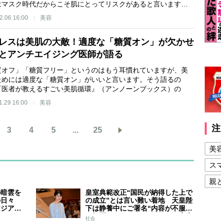
はマスク時代だからこそ肌にとってリスクがあると言います…
2.06 16:00
美容
レスは美肌の大敵！適度な「糖質オン」が欠かせ
とアンチエイジング医師が語る
質オフ」「糖質フリー」というのはもう耳慣れていますが、美
ためには適度な「糖質オン」がいいと言います。そう語るの
『医者が教えるすごい美肌循環』（アンノーンブックス）の
1.29 16:00
美容
注
3
4
5
...
25
美
ス
親
の暗雲を
皇室典範改正“国民が納得した上で
健
の日々
の成立”とは言い難い着地 天皇陛
アジア競
下は静養中にご署名“内容が不服で
美
スケジュ
も拒否することはできない” 米大
社会