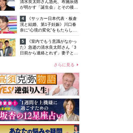
清水良太郎さん急死、布施辰徳
が明かす「誕生会」とその後の
メッセージ
4
《サッカー日本代表・板倉
滉と結婚、第1子妊娠》川口春
奈に“心境の変化”をもたらした
主演映画『ママせか』 身を削
って「がんに蝕まれる母」を演
5
《室内でもう意識がなかっ
じた壮絶な撮影現場
た》急逝の清水良太郎さん「3
日前から連絡とれず」妻子とは
別居で孤独を感じていた
さらに見る