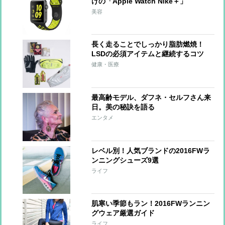
けの「Apple Watch Nike＋」
美容
長く走ることでしっかり脂肪燃焼！
LSDの必須アイテムと継続するコツ
健康・医療
最高齢モデル、ダフネ・セルフさん来
日。美の秘訣を語る
エンタメ
レベル別！人気ブランドの2016FWラ
ンニングシューズ9選
ライフ
肌寒い季節もラン！2016FWランニン
グウェア厳選ガイド
ライフ