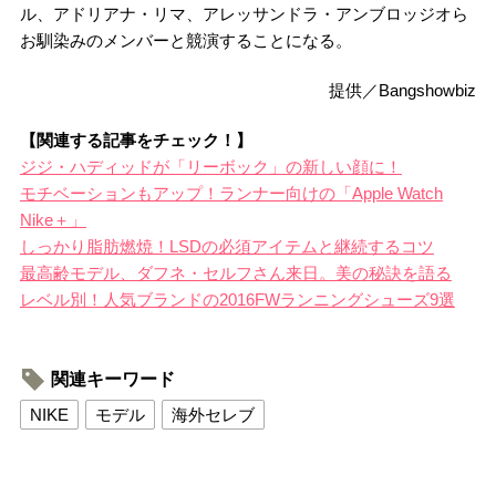
ル、アドリアナ・リマ、アレッサンドラ・アンブロッジオら
お馴染みのメンバーと競演することになる。
提供／Bangshowbiz
【関連する記事をチェック！】
ジジ・ハディッドが「リーボック」の新しい顔に！
モチベーションもアップ！ランナー向けの「Apple Watch
Nike＋」
しっかり脂肪燃焼！LSDの必須アイテムと継続するコツ
最高齢モデル、ダフネ・セルフさん来日。美の秘訣を語る
レベル別！人気ブランドの2016FWランニングシューズ9選
関連キーワード
NIKE
モデル
海外セレブ