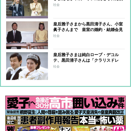
賀のドレス姿
社会
皇后雅子さまから黒田清子さん、小室
眞子さんまで 皇室の婚約・結婚会見
のファッションと秘話
社会
皇后雅子さまは純白ローブ・デコル
テ、黒田清子さんは「クラリスドレ
ス」と話題に 女性皇族の華麗な
社会
る”結婚ファッション”