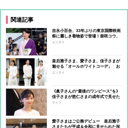
関連記事
吉永小百合、33年ぶりの東京国際映画
祭に麗しき着物姿で登場！柴咲コウ、
満島ひかり、川口春奈らはハートポー
エンタメ
ズで魅了
皇后雅子さま、愛子さま、佳子さまが
魅せる「オールホワイトコーデ」 お
しゃれに着こなすコツに注目
エンタメ
《眞子さんの“最後のワンピース”を》
佳子さまが悠仁さまの成年式で見せた
「お姉さまとともに」の思い
ライフ
愛子さまはご公務デビュー 皇后雅子
さまたちが平成＆令和に見せられた祝