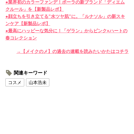
●業界初のカラーファンデ！ポーラの新ブランド「ディエム
クルール」を【新製品レポ】
●顔立ちを引き立てる”水ツヤ肌”に。「ルナソル」の新スキ
ンケア【新製品レポ】
●最高にハッピーな気分に！「ゲラン」からピンク×ハートの
春コレクション
→【メイクのメ】の過去の連載を読みたいかたはコチラ
関連キーワード
コスメ
山本浩未