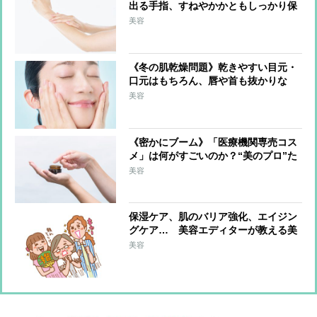
出る手指、すねやかかともしっかり保
湿「調理中はこまめに手を拭く」のも
美容
ポイント
《冬の肌乾燥問題》乾きやすい目元・
口元はもちろん、唇や首も抜かりな
く！ブースターを活用、ドラッグスト
美容
アで選ぶべきは保湿成分配合
《密かにブーム》「医療機関専売コス
メ」は何がすごいのか？“美のプロ”た
ちが選んだ逸品とその理由
美容
保湿ケア、肌のバリア強化、エイジン
グケア… 美容エディターが教える美
肌にマストな「美容成分」は？
美容