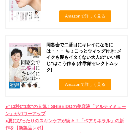
Amazonで詳しく見る
同窓会で二番目にキレイになるに
は・・・ ちょこっとウィッグ付き: メ
イクも髪もイタくない大人の“いい感
じ”はこう作る (小学館セレクトムッ
ク)
Amazonで詳しく見る
●”13秒に1本”の人気！SHISEIDOの美容液「アルティミュー
ン」がパワーアップ
●夏にぴったりのスキンケアが続々！「ベアミネラル」の新
作を【新製品レポ】