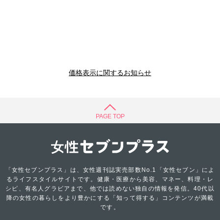
価格表示に関するお知らせ
PAGE TOP
「女性セブンプラス」は、女性週刊誌実売部数No.1「女性セブン」によ
るライフスタイルサイトです。健康・医療から美容、マネー、料理・レ
シピ、有名人グラビアまで、他では読めない独自の情報を発信。40代以
降の女性の暮らしをより豊かにする「知って得する」コンテンツが満載
です。