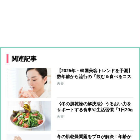
関連記事
【2025年・韓国美容トレンドを予測】
数年前から流行の「飲む＆食べるコス
メ」が日本上陸か 最注目は上あごに
美容
貼り付けて摂取する「フィルムタイプ
の食品」
《冬の肌乾燥の解決法》うるおい力を
サポートする食事や生活習慣「1日20g
の油脂を」「外出時はマスクで保湿」
美容
冬の肌乾燥問題をプロが解決！年齢が