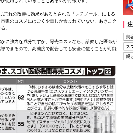
分が使用されていることもあるのが特徴です」
や肌荒れの改善に効果があるとされる「レチノール」による
、市販のコスメにはごく少量しか含まれていない。あきこク
注
する。
美
確かに強力な成分ですが、専売コスメなら、診察した医師が
ス
指導できるので、高濃度で配合しても安全に使うことが可能
親
健
美
夫