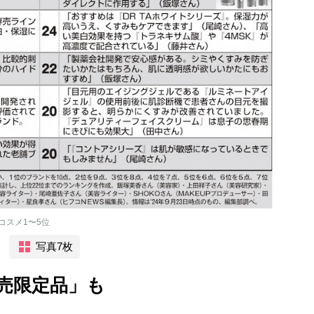
コスメ1〜5位
写真7枚
売限定品」も