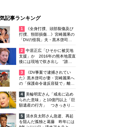
気記事ランキング
1
《全身打撲、頭部裂傷及び
打撲、頸部損傷…》宮崎麗果の
「DVの怪我」夫・黒木啓司の
逮捕で始まる「夫婦の闘争」
2
中居正広「ひそかに被災地
支援」か 2016年の熊本地震直
後には現地で炊き出し “誰に
も知られなくて良い”と、むし
ろ強まる福祉活動への思い
3
《DV事案で逮捕されてい
た》黒木啓司が妻・宮崎麗果へ
の「保護命令違反容疑で」離婚
協議は「第二ステージ」へ
4
美輪明宏さん「戒名に込め
られた意味」と10億円以上「巨
額遺産の行方」 つきっきりで
私生活をサポートしていた元俳
優が相続か
5
清水良太郎さん急逝、再起
を阻んだ孤独と葛藤 昨年には