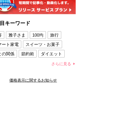
目キーワード
容
雅子さま
100均
旅行
マート家電
スイーツ・お菓子
との関係
節約術
ダイエット
康法
新製品
さらに見る
容賢者のダイエットグッズ
価格表示に関するお知らせ
との関係
新津春子
どか食い