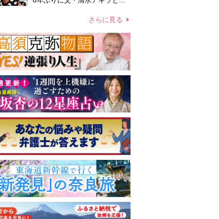
8年ぶりに父・清水アキラと共
演、本格的な活動再開に向かっ
ていたが…周囲が懸念していた
さらに見る
「不安定なところ」