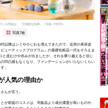
いる理由は、「圧倒的な効果」（写真／PIXTA）
写真7枚
0代以降はシミや小じわも増えてきたので、近所の美容皮
ラピューティックプログラム』の基礎化粧品一式をそろえま
ポロと皮むけや赤みが出ましたが、それを乗り越えると信じ
肌の凹凸感もなくなり、ファンデーションがいらないくらい
ます」
”が人気の理由か
子さんが言う。
ことが前提のコスメは、市販品より成分濃度が高いものや、