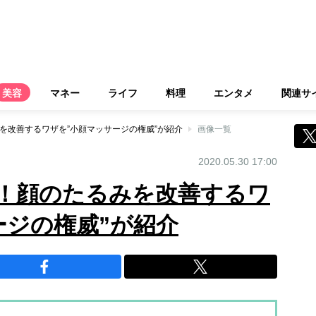
美容
マネー
ライフ
料理
エンタメ
関連サ
みを改善するワザを”小顔マッサージの権威”が紹介
画像一覧
2020.05.30 17:00
消！顔のたるみを改善するワ
ージの権威”が紹介