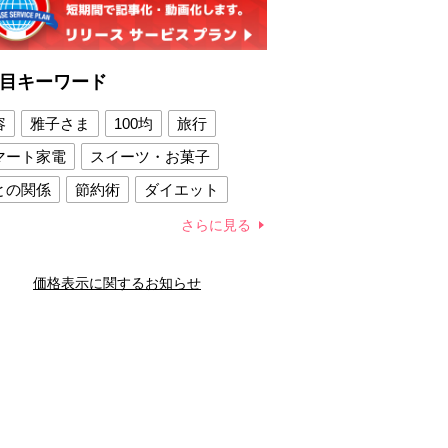
目キーワード
容
雅子さま
100均
旅行
マート家電
スイーツ・お菓子
との関係
節約術
ダイエット
康法
新製品
さらに見る
容賢者のダイエットグッズ
価格表示に関するお知らせ
との関係
新津春子
どか食い