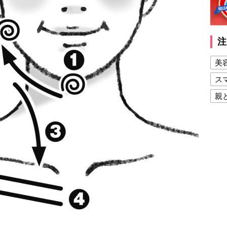
注
美
ス
親
健
美
夫