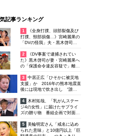
気記事ランキング
1
《全身打撲、頭部裂傷及び
打撲、頸部損傷…》宮崎麗果の
「DVの怪我」夫・黒木啓司の
逮捕で始まる「夫婦の闘争」
2
《DV事案で逮捕されてい
た》黒木啓司が妻・宮崎麗果へ
の「保護命令違反容疑で」離婚
協議は「第二ステージ」へ
3
中居正広「ひそかに被災地
支援」か 2016年の熊本地震直
後には現地で炊き出し “誰に
も知られなくて良い”と、むし
ろ強まる福祉活動への思い
4
木村拓哉、「乳がんステー
ジ4の女性」に届けたサプライ
ズの贈り物 番組企画で対面し
たファンが、夢と希望を与える
心遣いに「うれしくて号泣しま
5
美輪明宏さん「戒名に込め
した」
られた意味」と10億円以上「巨