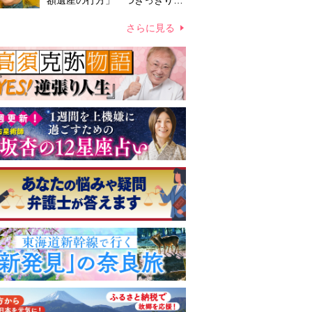
額遺産の行方」 つきっきりで
私生活をサポートしていた元俳
優が相続か
さらに見る