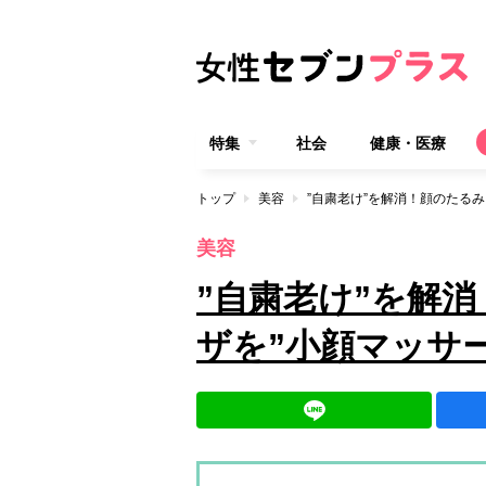
特集
社会
健康・医療
トップ
美容
”自粛老け”を解消！顔のたる
美容
”自粛老け”を解
ザを”小顔マッサ