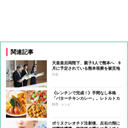
関連記事
天皇皇后両陛下、親子3人で熊本へ 9
月に予定されている熊本視察を被災地
訪問に切り替えての実施が現実的か
社会
上皇ご夫妻から受け継ぐ“国民への寄
り添い方”
《レンチンで完成！》手間なし本格
「バターチキンカレー」。レトルトカ
レーが激変する簡単トッピングも
料理・レシピ
ポリヌクレオチド注射後、左右の頬に