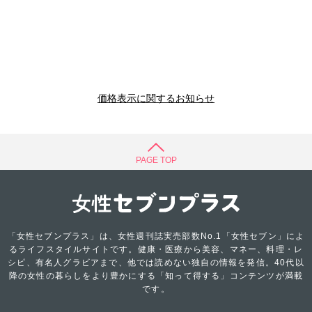
価格表示に関するお知らせ
PAGE TOP
「女性セブンプラス」は、女性週刊誌実売部数No.1「女性セブン」によ
るライフスタイルサイトです。健康・医療から美容、マネー、料理・レ
シピ、有名人グラビアまで、他では読めない独自の情報を発信。40代以
降の女性の暮らしをより豊かにする「知って得する」コンテンツが満載
です。