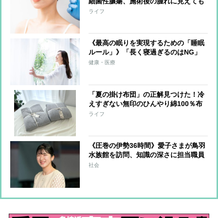
細菌性膿瘍、施術後の腫れに見えても
重い感染症の可能性 英国の医師らが
ライフ
報告
《最高の眠りを実現するための「睡眠
ルール」》「長く寝過ぎるのはNG」
「夕食は就寝の2〜3時間前」「入浴は
健康・医療
1〜2時間前」「呼吸法などのリラクゼ
ーション」…効果的な睡眠術
「夏の掛け布団」の正解見つけた！冷
えすぎない無印のひんやり綿100％布
団【本日のお気に入り】
ライフ
《圧巻の伊勢36時間》愛子さまが鳥羽
水族館を訪問、知識の深さに担当職員
は驚嘆 “お木曳行事”には法被姿で参
社会
加「市民に交じって一生懸命引いてお
られました」