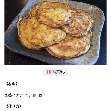
写真8枚
《材料》
完熟バナナ1本、卵2個
《作り方》