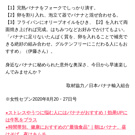
【1】完熟バナナをフォークでしっかり潰す。
【2】卵を割り入れ、泡立て器でバナナと混ぜ合わせる。
【3】フライパンにオリーブオイルをひき、【2】を入れて両
面焼き上げれば完成。はちみつなどお好みでかけてもよい。
「バナナに足りないたんぱく質を、卵を入れることで補充で
きる絶好の組み合わせ。グルテンフリーにこだわる人にもお
すすめ」（伊藤さん）。
身近なバナナに秘められた意外な奥深さ、今日から早速楽し
んでみませんか？
取材協力／日本バナナ輸入組合
※女性セブン2020年8月20・27日号
●ストレスやうつに悩む人にはバナナがおすすめ！効果UPに
は牛乳をプラス
●時間帯別、健康におすすめの”最強食品”｜朝はバナナ、昼
はそば、夜はキムチ