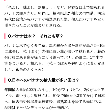
「色よし、味よし、器量よし」など、軽妙な口上で知られる
バナナの叩き売り。発祥は、福岡県北九州市の門司港。明治
時代に台湾からバナナが輸送された際、傷んだバナナを安く
叩き売ったことが始まりとされる。
Q.バナナは木？ それとも草？
バナナは木でなく多年草。親の根から出た新芽が高さ2～10m
に成長し、苞（ほう）内側に白い花が咲いて枯れると、花の
付け根にある房が徐々に反り返ってバナナの形に。1年半で
実をつけると、枯れる。（苞＝つぼみを包むように葉が変形
した、紫色のふくらみ）
Q.日本へのバナナの輸入量が多い国は？
年間輸入量約100万tのうち、1位がフィリピン、2位がエクア
ドル。青いうちに収穫され、船便で5日から3週間かけて日本
へ。病害虫や残留農薬検査後、追熟加工を経て店頭に並ぶ。
品種はキャベンディッシュが一般的だ。