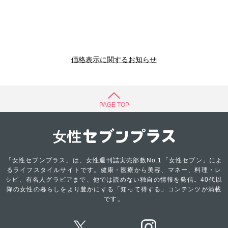
価格表示に関するお知らせ
PAGE TOP
「女性セブンプラス」は、女性週刊誌実売部数No.1「女性セブン」によ
るライフスタイルサイトです。健康・医療から美容、マネー、料理・レ
シピ、有名人グラビアまで、他では読めない独自の情報を発信。40代以
降の女性の暮らしをより豊かにする「知って得する」コンテンツが満載
です。