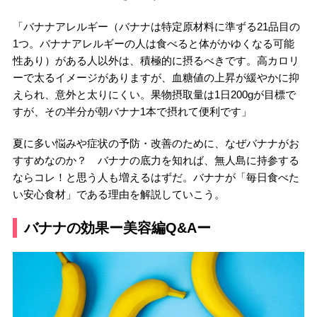
「バナナアレルギー（バナナは特定原材料に準ずる21品目の
1つ。バナナアレルギーの人は食べると体がかゆくなる可能
性あり）がある人以外は、積極的に摂るべきです。高カロリ
ーで太るイメージがありますが、血糖値の上昇が緩やかに抑
えられ、意外と太りにくい。果物摂取量は1日200gが目標で
すが、その半分が朝バナナ1本で摂れて便利です」
夏に多い悩みや症状の予防・改善のために、なぜバナナがお
すすめなのか？ バナナの底力を知れば、無人島に持参する
ならコレ！と思う人も増えるはずだ。バナナが「毎日食べた
い安心食材」である理由を解説していこう。
バナナの効果ー美容編Q&Aー