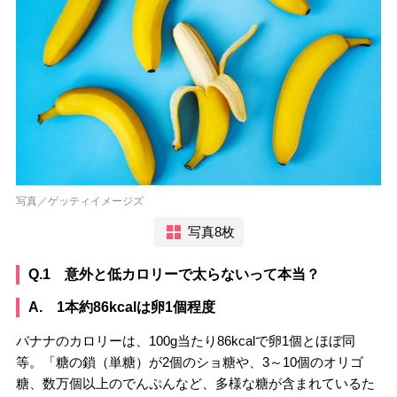
写真／ゲッティイメージズ
写真8枚
Q.1 意外と低カロリーで太らないって本当？
A. 1本約86kcalは卵1個程度
バナナのカロリーは、100g当たり86kcalで卵1個とほぼ同
等。「糖の鎖（単糖）が2個のショ糖や、3～10個のオリゴ
糖、数万個以上のでんぷんなど、多様な糖が含まれているた