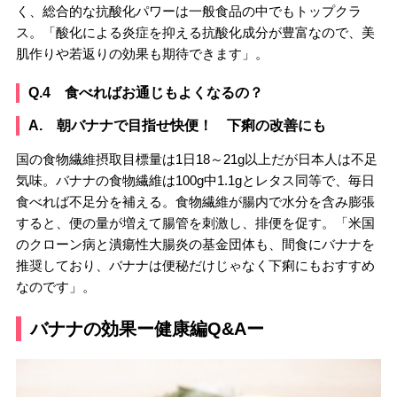
く、総合的な抗酸化パワーは一般食品の中でもトップクラ
ス。「酸化による炎症を抑える抗酸化成分が豊富なので、美
肌作りや若返りの効果も期待できます」。
Q.4 食べればお通じもよくなるの？
A. 朝バナナで目指せ快便！ 下痢の改善にも
国の食物繊維摂取目標量は1日18～21g以上だが日本人は不足
気味。バナナの食物繊維は100g中1.1gとレタス同等で、毎日
食べれば不足分を補える。食物繊維が腸内で水分を含み膨張
すると、便の量が増えて腸管を刺激し、排便を促す。「米国
のクローン病と潰瘍性大腸炎の基金団体も、間食にバナナを
推奨しており、バナナは便秘だけじゃなく下痢にもおすすめ
なのです」。
バナナの効果ー健康編Q&Aー