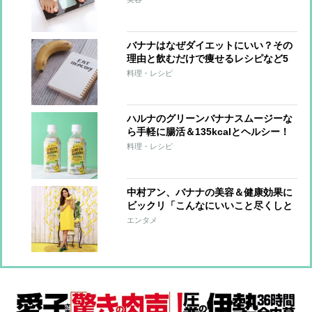
バナナはなぜダイエットにいい？その
理由と飲むだけで痩せるレシピなど5
選まとめ
料理・レシピ
ハルナのグリーンバナナスムージーな
ら手軽に腸活＆135kcalとヘルシー！
【実食レポ】
料理・レシピ
中村アン、バナナの美容＆健康効果に
ビックリ「こんなにいいこと尽くしと
は！」
エンタメ