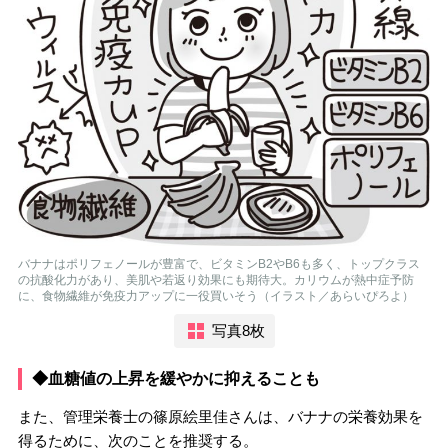
バナナはポリフェノールが豊富で、ビタミンB2やB6も多く、トップクラス
の抗酸化力があり、美肌や若返り効果にも期待大。カリウムが熱中症予防
に、食物繊維が免疫力アップに一役買いそう（イラスト／あらいぴろよ）
写真8枚
◆血糖値の上昇を緩やかに抑えることも
また、管理栄養士の篠原絵里佳さんは、バナナの栄養効果を
得るために、次のことを推奨する。