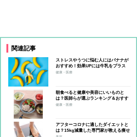
関連記事
ストレスやうつに悩む人にはバナナが
おすすめ！効果UPには牛乳をプラス
健康・医療
朝食べると健康や美容にいいものと
は？医師らが選ぶランキング＆おすす
め献立
健康・医療
アフターコロナに適したダイエットと
は？15kg減量した専門家が教える痩せ
食材
美容