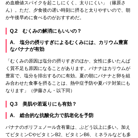
め血糖値スパイクを起こしにくく、太りにくい」（篠原さ
ん）。ただ、夕食後の遅い時刻に摂ると太りやすいので、朝
か午後早めに食べるのがおすすめだ。
Q.2 むくみの解消にもいいの？
A. 塩分の摂りすぎによるむくみには、カリウム豊富
なバナナが有効
「むくみの原因は塩分の摂りすぎのほか、女性に多いたんぱ
く質不足も原因になることがあります。バナナはカリウムが
豊富で、塩分を排出するのに有効。夏の朝にバナナと卵を組
み合わせた食事を摂ることは、熱中症予防や夏バテ対策にも
なります」（伊藤さん・以下同）
Q.3 美肌や若返りにも有効？
A. 総合的な抗酸化力で肌老化を予防
バナナのポリフェノール含有量は、ぶどう以上に多い。加え
てビタミンCやビタミンB2、ビタミンB6、ミネラルなども多