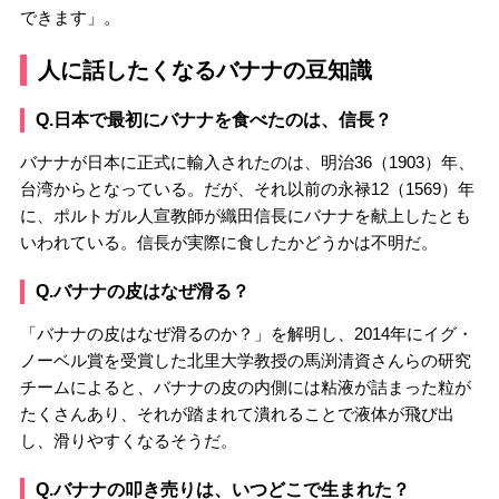
できます」。
人に話したくなるバナナの豆知識
Q.日本で最初にバナナを食べたのは、信長？
バナナが日本に正式に輸入されたのは、明治36（1903）年、
台湾からとなっている。だが、それ以前の永禄12（1569）年
に、ポルトガル人宣教師が織田信長にバナナを献上したとも
いわれている。信長が実際に食したかどうかは不明だ。
Q.バナナの皮はなぜ滑る？
「バナナの皮はなぜ滑るのか？」を解明し、2014年にイグ・
ノーベル賞を受賞した北里大学教授の馬渕清資さんらの研究
チームによると、バナナの皮の内側には粘液が詰まった粒が
たくさんあり、それが踏まれて潰れることで液体が飛び出
し、滑りやすくなるそうだ。
Q.バナナの叩き売りは、いつどこで生まれた？