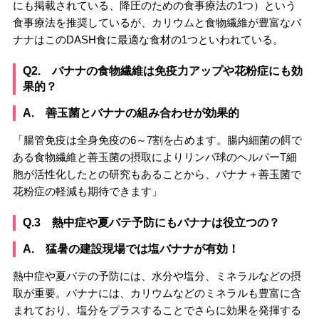
にも掲載されている、降圧のための食事療法の1つ）という
食事療法を推奨しているが、カリウムと食物繊維が豊富なバ
ナナはこのDASH食に最適な食材の1つといわれている。
Q2. バナナの食物繊維は免疫力アップや花粉症にも効
果的？
A. 善玉菌とバナナの組み合わせが効果的
「腸管免疫は全身免疫の6～7割を占めます。腸内細菌の餌で
ある食物繊維と善玉菌の摂取によりリンパ球のヘルパーT細
胞が活性化したとの研究もあることから、バナナ＋善玉菌で
花粉症の軽減も期待できます」
Q.3 熱中症や夏バテ予防にもバナナは役立つの？
A. 猛暑の建設現場では塩バナナが有効！
熱中症や夏バテの予防には、水分や塩分、ミネラルなどの摂
取が重要。バナナには、カリウムなどのミネラルも豊富に含
まれており、塩分をプラスすることでさらに効果を発揮する