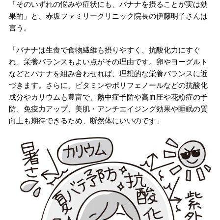
「そのいずれの悩みや症状にも、バナナを摂ることが実は効
果的」と、赤坂ファミリークリニック院長の伊藤明子さんは
言う。
「バナナは生食で食物繊維も摂りやすく、抗酸化力にすぐ
れ、栄養バランスもよい点がその理由です。卵やヨーグルト
などとバナナを組み合わせれば、理想的な栄養バランスに近
づきます。さらに、ビタミンやポリフェノールなどの抗酸化
成分やカリウムも豊富で、熱中症予防や高血圧や花粉症の予
防、免疫力アップ、美肌・アンチエイジング効果や睡眠の質
向上も期待できるため、断然体にいいのです」