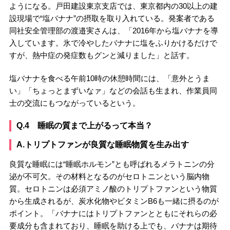
ようになる。戸田建設東京支店では、東京都内の30以上の建
設現場で“塩バナナ”の摂取を取り入れている。発案者である
同社安全管理部の渡邉実さんは、「2016年から塩バナナを導
入しています。氷で冷やしたバナナに塩をふりかけるだけで
すが、熱中症の発症数もグンと減りました」と話す。
塩バナナを食べる午前10時の休憩時間には、「意外とうま
い」「ちょっとまずいなァ」などの会話も生まれ、作業員同
士の交流にもつながっているという。
Q.4 睡眠の質まで上がるって本当？
A.トリプトファンが良質な睡眠物質を生み出す
良質な睡眠には“睡眠ホルモン”とも呼ばれるメラトニンの分
泌が不可欠。その材料となるのがセロトニンという脳内物
質。セロトニンは必須アミノ酸のトリプトファンという物質
から生成されるが、炭水化物やビタミンB6も一緒に摂るのが
ポイント。「バナナにはトリプトファンとともにそれらの必
要成分も含まれており、睡眠を助ける上でも、バナナは期待