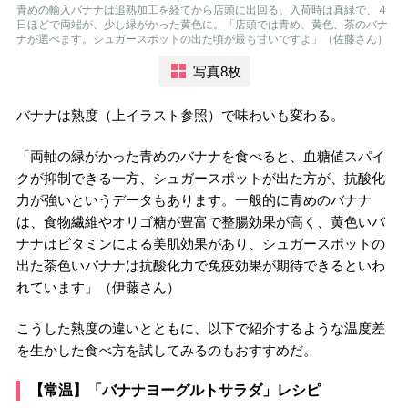
青めの輸入バナナは追熟加工を経てから店頭に出回る。入荷時は真緑で、４
日ほどで両端が、少し緑がかった黄色に。「店頭では青め、黄色、茶のバナ
ナが選べます。シュガースポットの出た頃が最も甘いですよ」（佐藤さん）
写真8枚
バナナは熟度（上イラスト参照）で味わいも変わる。
「両軸の緑がかった青めのバナナを食べると、血糖値スパイ
クが抑制できる一方、シュガースポットが出た方が、抗酸化
力が強いというデータもあります。一般的に青めのバナナ
は、食物繊維やオリゴ糖が豊富で整腸効果が高く、黄色いバ
ナナはビタミンによる美肌効果があり、シュガースポットの
出た茶色いバナナは抗酸化力で免疫効果が期待できるといわ
れています」（伊藤さん）
こうした熟度の違いとともに、以下で紹介するような温度差
を生かした食べ方を試してみるのもおすすめだ。
【常温】「バナナヨーグルトサラダ」レシピ