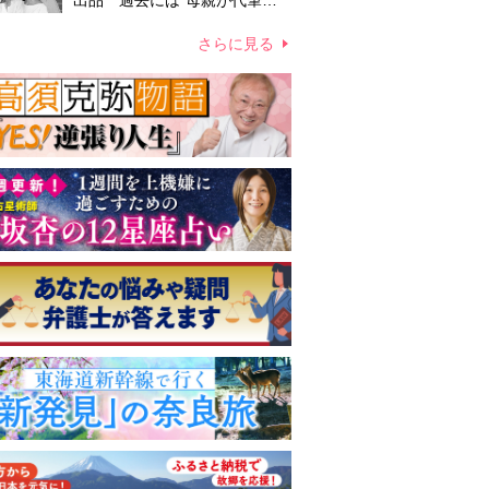
出品 過去には“母親が代筆し
たファン宛ての手紙”が10万円
ほどで売買 昭和スターグッズ
さらに見る
高額取引の実態