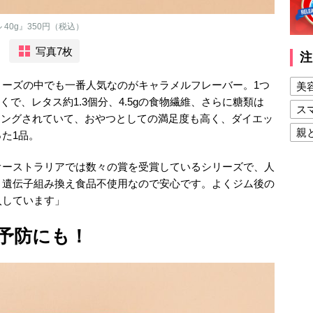
40g』350円（税込）
写真7枚
注
リーズの中でも一番人気なのがキャラメルフレーバー。1つ
美
たんぱくで、レタス約1.3個分、4.5gの食物繊維、さらに糖類は
ス
ティングされていて、おやつとしての満足度も高く、ダイエッ
親
た1品。
健
オーストラリアでは数々の賞を受賞しているシリーズで、人
美
、遺伝子組み換え食品不使用なので安心です。よくジム後の
入しています」
夫
予防にも！