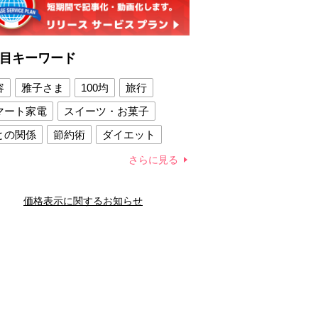
目キーワード
容
雅子さま
100均
旅行
マート家電
スイーツ・お菓子
との関係
節約術
ダイエット
康法
新製品
さらに見る
容賢者のダイエットグッズ
価格表示に関するお知らせ
との関係
新津春子
どか食い