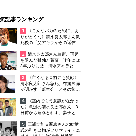
気記事ランキング
1
《こんなバカのために、あ
りがとうな》清水良太郎さん急
死後の「父アキラからの返信」
布施辰徳が涙で明かす「順番が
違う」
2
清水良太郎さん急逝、再起
を阻んだ孤独と葛藤 昨年には
8年ぶりに父・清水アキラと共
演、本格的な活動再開に向かっ
ていたが…周囲が懸念していた
3
《亡くなる直前にも笑顔》
「不安定なところ」
清水良太郎さん急死、布施辰徳
が明かす「誕生会」とその後の
メッセージ
4
《室内でもう意識がなかっ
た》急逝の清水良太郎さん「3
日前から連絡とれず」妻子とは
別居で孤独を感じていた
5
三浦友和＆百恵さんの結婚
式の引き出物がフリマサイトに