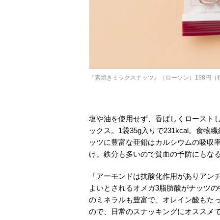
『素焼きミックスナッツ』（ローソン）198円（
塩や油を使用せず、香ばしくロースト
ックス。1袋35g入りで231kcal。
ッツに豊富な亜鉛はカルシウムの吸収
け。鉄分も多いので貧血の予防にもな
「アーモンドは抗酸化作用がありアン
よいとされるオメガ3脂肪酸がナッツ
のミネラルも豊富で、オレイン酸もた
ので、日常のスナッキングにオススメ