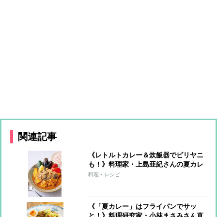
関連記事
《レトルトカレー＆炊飯器でビリヤニ
も！》料理家・上島亜紀さんの夏カレ
ーレシピ
料理・レシピ
《「夏カレー」はフライパンでサッ
と！》料理研究家・小林まさみさん直