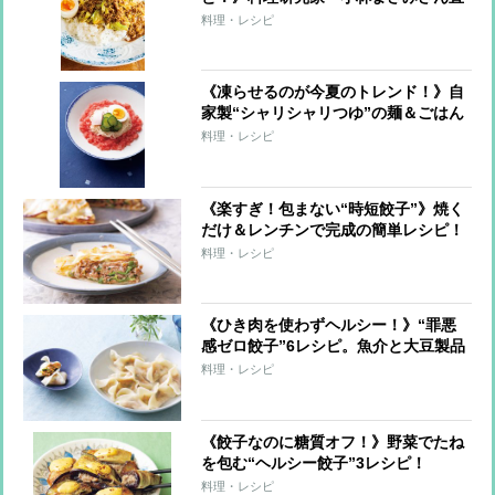
伝レシピ
料理・レシピ
《凍らせるのが今夏のトレンド！》自
家製“シャリシャリつゆ”の麺＆ごはん
7レシピ
料理・レシピ
《楽すぎ！包まない“時短餃子”》焼く
だけ＆レンチンで完成の簡単レシピ！
料理・レシピ
《ひき肉を使わずヘルシー！》“罪悪
感ゼロ餃子”6レシピ。魚介と大豆製品
で大満足！
料理・レシピ
《餃子なのに糖質オフ！》野菜でたね
を包む“ヘルシー餃子”3レシピ！
料理・レシピ