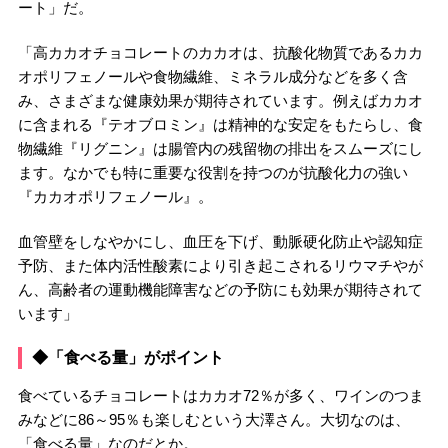
ート」だ。
「高カカオチョコレートのカカオは、抗酸化物質であるカカ
オポリフェノールや食物繊維、ミネラル成分などを多く含
み、さまざまな健康効果が期待されています。例えばカカオ
に含まれる『テオブロミン』は精神的な安定をもたらし、食
物繊維『リグニン』は腸管内の残留物の排出をスムーズにし
ます。なかでも特に重要な役割を持つのが抗酸化力の強い
『カカオポリフェノール』。
血管壁をしなやかにし、血圧を下げ、動脈硬化防止や認知症
予防、また体内活性酸素により引き起こされるリウマチやが
ん、高齢者の運動機能障害などの予防にも効果が期待されて
います」
◆「食べる量」がポイント
食べているチョコレートはカカオ72％が多く、ワインのつま
みなどに86～95％も楽しむという大澤さん。大切なのは、
「食べる量」なのだとか。