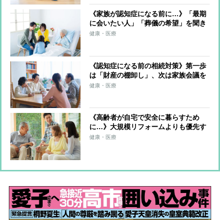
《家族が認知症になる前に…》「最期
に会いたい人」「葬儀の希望」を聞き
出すためのポイントは「タイミング」
健康・医療
「単位」「タイプ」の“3つのT”
《認知症になる前の相続対策》第一歩
は「財産の棚卸し」、次は家族会議を
重ねてどう分けるかを相続人全員で共
健康・医療
有 遺言書を残すのがベストだが、そ
のほかの手段も
《高齢者が自宅で安全に暮らすため
に…》大規模リフォームよりも優先す
べきは「大掃除」「オール電化」「動
健康・医療
線確保」 不用品を売る際はフリマア
プリより専門業者の方がお得なことも