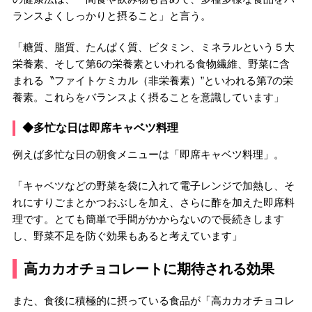
ランスよくしっかりと摂ること」と言う。
「糖質、脂質、たんぱく質、ビタミン、ミネラルという５大
栄養素、そして第6の栄養素といわれる食物繊維、野菜に含
まれる〝ファイトケミカル（非栄養素）”といわれる第7の栄
養素。これらをバランスよく摂ることを意識しています」
◆多忙な日は即席キャベツ料理
例えば多忙な日の朝食メニューは「即席キャベツ料理」。
「キャベツなどの野菜を袋に入れて電子レンジで加熱し、そ
れにすりごまとかつおぶしを加え、さらに酢を加えた即席料
理です。とても簡単で手間がかからないので長続きします
し、野菜不足を防ぐ効果もあると考えています」
高カカオチョコレートに期待される効果
また、食後に積極的に摂っている食品が「高カカオチョコレ