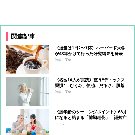
関連記事
《適量は1日2〜3杯》ハーバード大学
が43年かけて行った研究結果を発表
「コーヒーを習慣的に飲むと認知症リ
健康・医療
スクが低下」
《名医10人が実践》整う“デトックス
習慣” むくみ、便秘、だるさ、肌荒
れを一掃する食・運動・入浴・生活習
健康・医療
慣を解説
《脳年齢のターニングポイント》66才
になると始まる「前期老化」 認知症
リスクが高まるなか、取り組むべきは
ライフ
「脳のメンテナンス」 旅行、手指を
動かす趣味が効果的