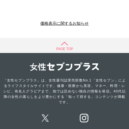
価格表示に関するお知らせ
PAGE TOP
「女性セブンプラス」は、女性週刊誌実売部数No.1「女性セブン」によ
るライフスタイルサイトです。健康・医療から美容、マネー、料理・レ
シピ、有名人グラビアまで、他では読めない独自の情報を発信。40代以
降の女性の暮らしをより豊かにする「知って得する」コンテンツが満載
です。