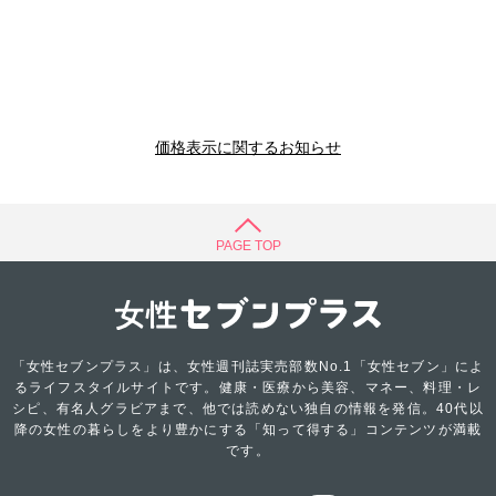
価格表示に関するお知らせ
PAGE TOP
「女性セブンプラス」は、女性週刊誌実売部数No.1「女性セブン」によ
るライフスタイルサイトです。健康・医療から美容、マネー、料理・レ
シピ、有名人グラビアまで、他では読めない独自の情報を発信。40代以
降の女性の暮らしをより豊かにする「知って得する」コンテンツが満載
です。