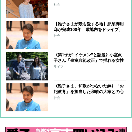
静養中にご署名“内容が不服でも拒否
社会
することはできない” 米大手紙は男
系男子に固執する日本の現状を批判的
に報道
【雅子さまが最も愛する地】那須御用
邸が完成100年 敷地内をドライブ、
テントでゴロゴロ、ママ友と夕食会…
社会
思い出いっぱい家族秘話 愛子さま
の“シンボルマーク”が示す那須への深
い愛
《第1子が“イケメン”と話題》小室眞
子さん「皇室典範改正」で揺れる女性
皇族「結婚は必要な選択」と語ってい
ライフ
た過去
《雅子さま、和歌がつないだ絆》「お
妃教育」を担当した和歌の大家との心
温まる触れ合い その恩師の愛弟子が
社会
歌会始の新たな選者に就任