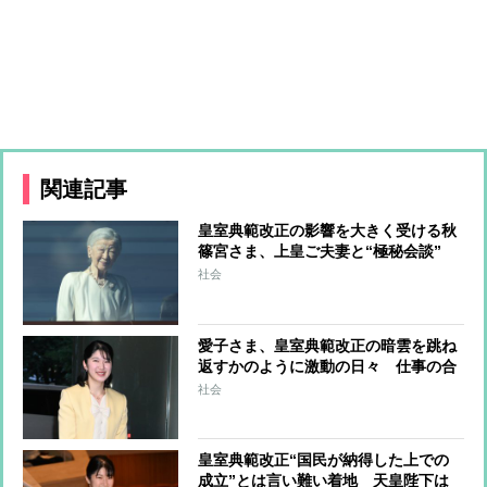
関連記事
皇室典範改正の影響を大きく受ける秋
篠宮さま、上皇ご夫妻と“極秘会談”
悠仁さまと佳子さまの結婚を含めた将
社会
来や皇室の伝統のあり方をご相談か
愛子さま、皇室典範改正の暗雲を跳ね
返すかのように激動の日々 仕事の合
間に伊勢神宮、アジア競技大会、シン
社会
ガポール…スケジュールはびっしり
「天皇家のご長女」の揺るがぬ思い
皇室典範改正“国民が納得した上での
成立”とは言い難い着地 天皇陛下は