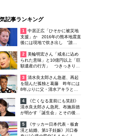
気記事ランキング
1
中居正広「ひそかに被災地
支援」か 2016年の熊本地震直
後には現地で炊き出し “誰に
も知られなくて良い”と、むし
ろ強まる福祉活動への思い
2
美輪明宏さん「戒名に込め
られた意味」と10億円以上「巨
額遺産の行方」 つきっきりで
私生活をサポートしていた元俳
優が相続か
3
清水良太郎さん急逝、再起
を阻んだ孤独と葛藤 昨年には
8年ぶりに父・清水アキラと共
演、本格的な活動再開に向かっ
ていたが…周囲が懸念していた
4
《亡くなる直前にも笑顔》
「不安定なところ」
清水良太郎さん急死、布施辰徳
が明かす「誕生会」とその後の
メッセージ
5
《サッカー日本代表・板倉
滉と結婚、第1子妊娠》川口春