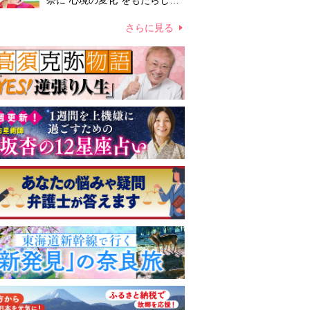
奈に“心境の変化”をもたらした
主演映画『ママせか』 身を削
って「がんに蝕まれる母」を演
さらに見る
じた壮絶な撮影現場