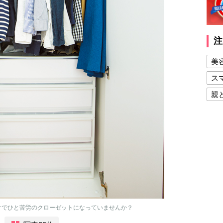
注
美
ス
親
健
美
夫
けでひと苦労のクローゼットになっていませんか？