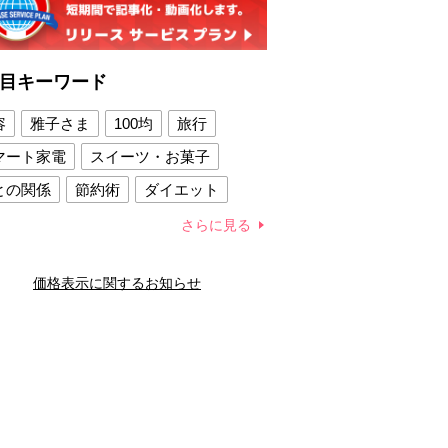
目キーワード
容
雅子さま
100均
旅行
マート家電
スイーツ・お菓子
との関係
節約術
ダイエット
康法
新製品
さらに見る
容賢者のダイエットグッズ
価格表示に関するお知らせ
との関係
新津春子
どか食い