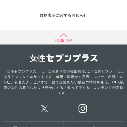
価格表示に関するお知らせ
PAGE TOP
「女性セブンプラス」は、女性週刊誌実売部数No.1「女性セブン」によ
るライフスタイルサイトです。健康・医療から美容、マネー、料理・レ
シピ、有名人グラビアまで、他では読めない独自の情報を発信。40代以
降の女性の暮らしをより豊かにする「知って得する」コンテンツが満載
です。