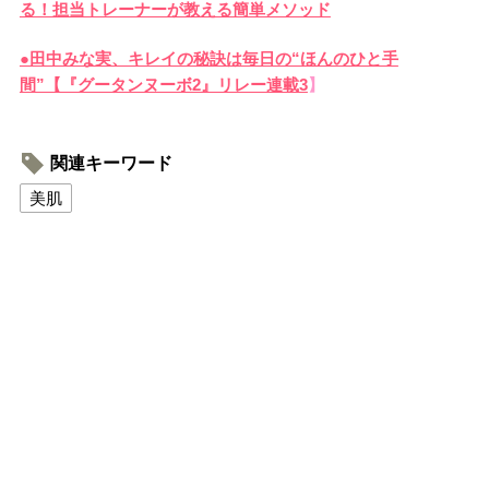
る！担当トレーナーが教える簡単メソッド
●田中みな実、キレイの秘訣は毎日の“ほんのひと手
間”【『グータンヌーボ2』リレー連載3
】
関連キーワード
美肌