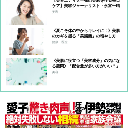
【美容エディター発の美肌を作る毎日
ケア】美容ジャーナリスト・永富千晴
さん「コストだけでなく手間をかけて
美容
継続」
《夏こそ体の中からキレイに！》美肌
のカギを握る「美腸菌」の増やし方
管理栄養士考案の美腸菌＆美肌を育て
健康・医療
る食材＆レシピも紹介
《美肌に役立つ「美容成分」の気にな
る疑問》「配合量が多い方がいい？」
「同じ成分の商品ならどう選ぶ？」に
美容
美容のプロが回答