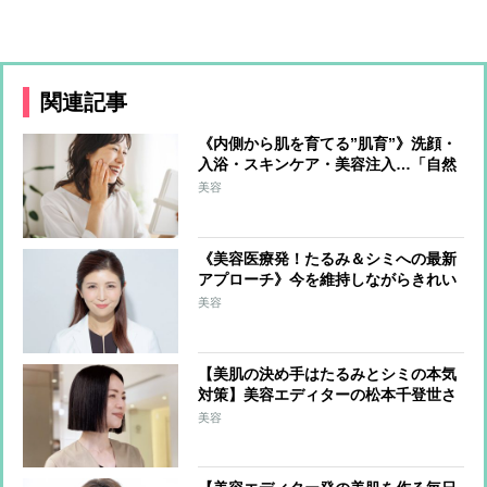
関連記事
《内側から肌を育てる”肌育”》洗顔・
入浴・スキンケア・美容注入…「自然
な美しさ」をコツコツ育む方法を美の
美容
賢者が伝授
《美容医療発！たるみ＆シミへの最新
アプローチ》今を維持しながらきれい
に年を重ねる「スローエイジング」で
美容
たるみ・シミをケア
【美肌の決め手はたるみとシミの本気
対策】美容エディターの松本千登世さ
ん「顔だけでなく体の健康を維持する
美容
全身ケア」