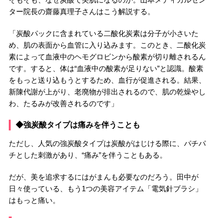
ター院長の齋藤真理子さんはこう解説する。
「炭酸パックに含まれている二酸化炭素は分子が小さいた
め、肌の表面から血管に入り込みます。このとき、二酸化炭
素によって血液中のヘモグロビンから酸素が切り離されるん
です。すると、体は“血液中の酸素が足りない”と認識。酸素
をもっと送り込もうとするため、血行が促進される。結果、
新陳代謝が上がり、老廃物が排出されるので、肌の乾燥やし
わ、たるみが改善されるのです」
◆強炭酸タイプは痛みを伴うことも
ただし、人気の強炭酸タイプは炭酸がはじける際に、パチパ
チとした刺激があり、“痛み”を伴うこともある。
だが、美を追求するにはがまんも必要なのだろう。田中が
日々使っている、もう1つの美容アイテム「電気針ブラシ」
はもっと痛い。