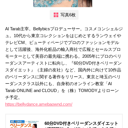
写真6枚
Al Tarab主宰。Bellybicsプロデューサー。コスメコンシェルジ
ュ。10代から東京コレクションをはじめとするランウェイや
テレビCM、ビューティページでプロのファッションモデル
として活躍後、海外化粧品の輸入商社で広報とセールスプロ
モーターとして美容の最先端に携わる。2005年にプロのベリ
ーダンスアーティストに転向し、『60分DVD付きベリーダン
スダイエット』（主婦の友社）など、国内外に向けて10作品
のベリーダンスに関する著作をリリース。東京と埼玉のベリ
ーダンスクラス以外にも、自身初のオンライン教室「Al
Tarab ONLINE and CLOUD」を（株）TOMODYよりローン
チ予定。
https://bellydance.amebaownd.com/
60分DVD付きベリーダンスダイエット