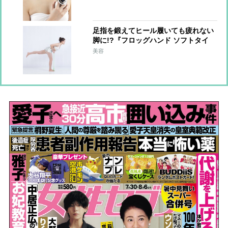
足指を鍛えてヒール履いても疲れない
脚に!?『フロッグハンド ソフトタイ
プ』【美容賢者のダイエットグッズ】
美容