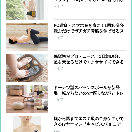
登場！長友選手と共同開発した商品を
ライフ
ベースに開発
PC猫背・スマホ巻き肩に！1回10分寝
転ぶだけでガチガチ背筋を伸ばせるス
トレッチクッション
ライフ
保阪尚希プロデュース！1日約10分、
足を乗せるだけでエクササイズできる
『フットエナジーPRO』性能アップ＆
ライフ
軽量化
ドーナツ型のバランスボールが新登
場！転がらないので“座りながら”トレ
に最適
ライフ
顔から脚までエステ級の全身ケアがで
きる!?ヤーマン『キャビスパRFコア
EX』の実力
美容