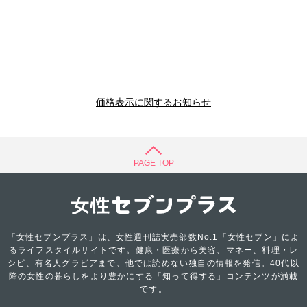
価格表示に関するお知らせ
PAGE TOP
「女性セブンプラス」は、女性週刊誌実売部数No.1「女性セブン」によ
るライフスタイルサイトです。健康・医療から美容、マネー、料理・レ
シピ、有名人グラビアまで、他では読めない独自の情報を発信。40代以
降の女性の暮らしをより豊かにする「知って得する」コンテンツが満載
です。