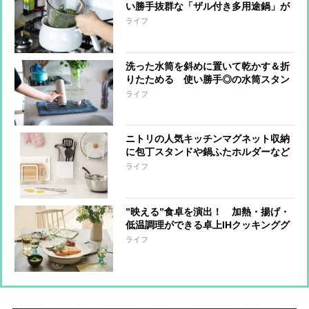
い勝手抜群な「ザル付き多用途鍋」が
登場
ライフ
洗った水筒を斜めに置いて乾かす＆折
りたためる 使い勝手◎の水筒スタン
ドが新登場
ライフ
ニトリの人気キッチンマグネット収納
に包丁スタンドや鍋ふたホルダーなど
新たに5種類登場！
ライフ
”映える”食卓を演出！ 加熱・揚げ・
低温調理ができる卓上IHクッキンググ
リドル
ライフ