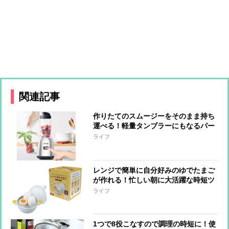
関連記事
作りたてのスムージーをそのまま持ち
運べる！軽量タンブラーにもなるパー
ソナルミキサー
ライフ
レンジで簡単に自分好みのゆでたまご
が作れる！忙しい朝に大活躍な時短ツ
ールが登場
ライフ
1つで8役こなすので調理の時短に！使