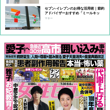
セブン-イレブンのお得な活用術｜節約
アドバイザーおすすめ「ミールキッ
ト」も
マネー