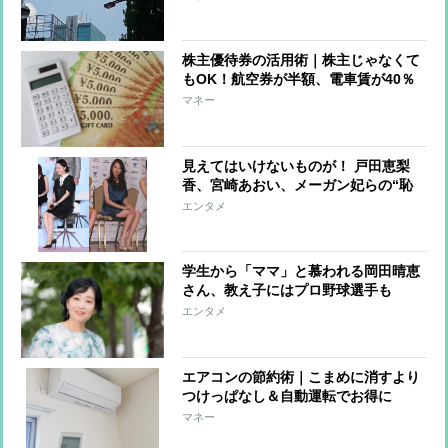
株主優待券の活用術｜株主じゃなくて
もOK！航空券が半額、電車賃が40％
オフも
マネー
見えてはいけないものが！ 戸田恵梨
香、宮崎あおい、メーガン妃らの“恥
ずかしい”写真
エンタメ
学生から「ママ」と慕われる岡田晴恵
さん、教え子にはプロ野球選手も
エンタメ
エアコンの節約術｜こまめに消すより
つけっぱなし＆自動運転でお得に
マネー