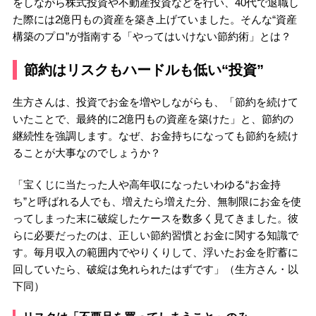
をしながら株式投資や不動産投資などを行い、40代で退職し
た際には2億円もの資産を築き上げていました。そんな“資産
構築のプロ”が指南する「やってはいけない節約術」とは？
節約はリスクもハードルも低い“投資”
生方さんは、投資でお金を増やしながらも、「節約を続けて
いたことで、最終的に2億円もの資産を築けた」と、節約の
継続性を強調します。なぜ、お金持ちになっても節約を続け
ることが大事なのでしょうか？
「宝くじに当たった人や高年収になったいわゆる“お金持
ち”と呼ばれる人でも、増えたら増えた分、無制限にお金を使
ってしまった末に破綻したケースを数多く見てきました。彼
らに必要だったのは、正しい節約習慣とお金に関する知識で
す。毎月収入の範囲内でやりくりして、浮いたお金を貯蓄に
回していたら、破綻は免れられたはずです」（生方さん・以
下同）