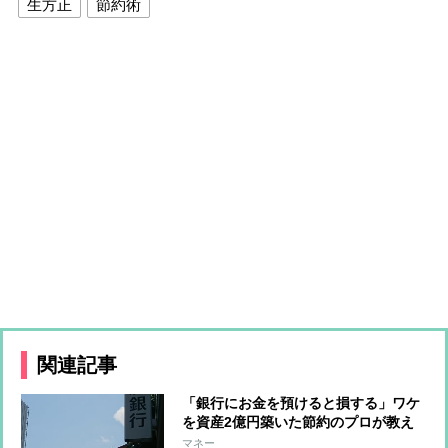
生方正
節約術
関連記事
「銀行にお金を預けると損する」ワケ
を資産2億円築いた節約のプロが教え
る
マネー