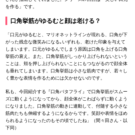
を作る」です。
口角挙筋がゆるむと顔は老ける？
「口元がゆるむと、マリオネットラインが現れる、口角が下
がった残念な微笑みになる｡いずれも、老けた印象を与えて
しまいます。口元がゆるんでしまう原因は口角を上げる口角
挙筋の衰え。また、口角挙筋がしっかり上げられないという
ことは、頬を押し上げられないことにもつながるので顔全体
も垂れてしまいます。口角挙筋は小さな筋肉ですが、若々し
く豊かな表情を作るためには欠かせないのです。
私も、今回紹介する『口角バタフライ』で口角挙筋がスムー
ズに動くようになってから、顔全体がこわばらずに動くよう
になりました。口角挙筋の動きに連動して、付随する小さな
筋肉たちも伸縮するようになるからです。笑顔や表情をほめ
られるようになったのもその頃でしたね」（間々田さん・以
下同）