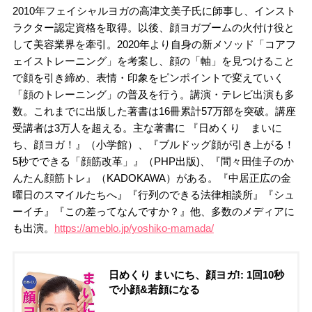
2010年フェイシャルヨガの高津文美子氏に師事し、インスト
ラクター認定資格を取得。以後、顔ヨガブームの火付け役と
して美容業界を牽引。2020年より自身の新メソッド「コアフ
ェイストレーニング」を考案し、顔の「軸」を見つけること
で顔を引き締め、表情・印象をピンポイントで変えていく
「顔のトレーニング」の普及を行う。講演・テレビ出演も多
数。これまでに出版した著書は16冊累計57万部を突破。講座
受講者は3万人を超える。主な著書に 『日めくり まいに
ち、顔ヨガ！』（小学館）、『ブルドッグ顔が引き上がる！
5秒でできる「顔筋改革」』（PHP出版)、『間々田佳子のか
んたん顔筋トレ』（KADOKAWA）がある。『中居正広の金
曜日のスマイルたちへ』『行列のできる法律相談所』『シュ
ーイチ』『この差ってなんですか？』他、多数のメディアに
も出演。
https://ameblo.jp/yoshiko-mamada/
日めくり まいにち、顔ヨガ!: 1回10秒
で小顔&若顔になる