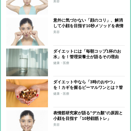
を解説
美容
意外に気づかない「顔のコリ」、解消
して小顔を目指す10秒メソッドを表情
筋研究家が指南！
美容
ダイエットには「毎朝コップ1杯のお
水」を！管理栄養士が語るその理由
健康・医療
ダイエット中なら「3時のおやつ」
を！カギを握るビーマルワンとは？管
理栄養士が解説
健康・医療
表情筋研究家が語る”デカ顏”の原因と
小顔を目指す「10秒顔筋トレ」
美容