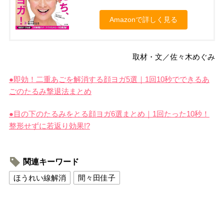
Amazonで詳しく見る
取材・文／佐々木めぐみ
●即効！二重あごを解消する顔ヨガ5選｜1回10秒でできるあ
ごのたるみ撃退法まとめ
●目の下のたるみをとる顔ヨガ6選まとめ｜1回たった10秒！
整形せずに若返り効果!?
関連キーワード
ほうれい線解消
間々田佳子