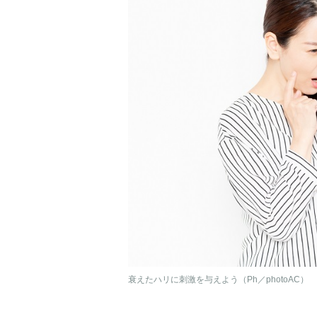
衰えたハリに刺激を与えよう（Ph／photoAC）