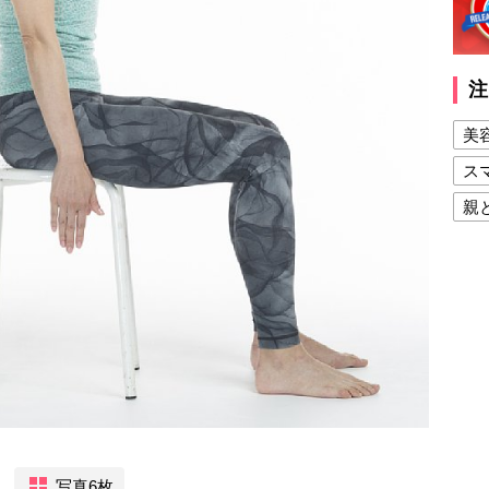
注
美
ス
親
健
美
夫
写真6枚