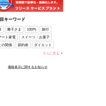
目キーワード
容
雅子さま
100均
旅行
マート家電
スイーツ・お菓子
との関係
節約術
ダイエット
康法
新製品
さらに見る
容賢者のダイエットグッズ
価格表示に関するお知らせ
との関係
新津春子
どか食い