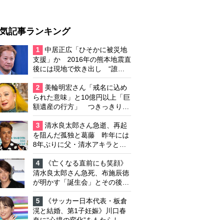
気記事ランキング
1
中居正広「ひそかに被災地
支援」か 2016年の熊本地震直
後には現地で炊き出し “誰に
も知られなくて良い”と、むし
ろ強まる福祉活動への思い
2
美輪明宏さん「戒名に込め
られた意味」と10億円以上「巨
額遺産の行方」 つきっきりで
私生活をサポートしていた元俳
優が相続か
3
清水良太郎さん急逝、再起
を阻んだ孤独と葛藤 昨年には
8年ぶりに父・清水アキラと共
演、本格的な活動再開に向かっ
ていたが…周囲が懸念していた
4
《亡くなる直前にも笑顔》
「不安定なところ」
清水良太郎さん急死、布施辰徳
が明かす「誕生会」とその後の
メッセージ
5
《サッカー日本代表・板倉
滉と結婚、第1子妊娠》川口春