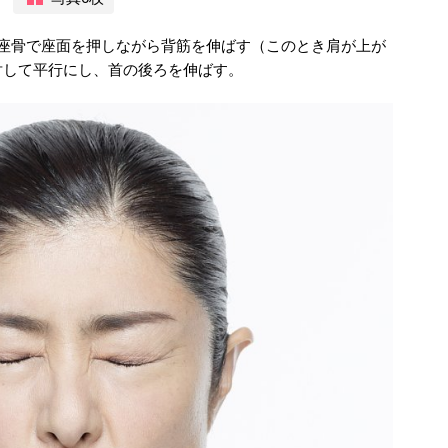
、座骨で座面を押しながら背筋を伸ばす（このとき肩が上が
対して平行にし、首の後ろを伸ばす。