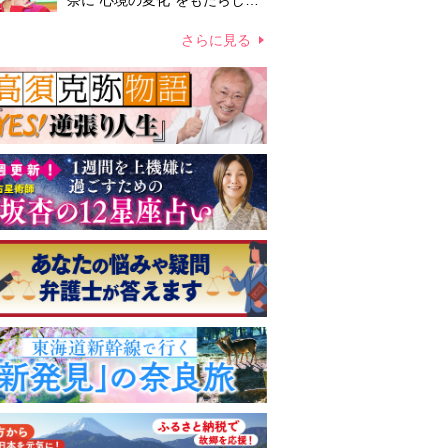
奈に“心境の変化”をもたらした
主演映画『ママせか』 身を削
って「がんに蝕まれる母」を演
さらに見る
じた壮絶な撮影現場