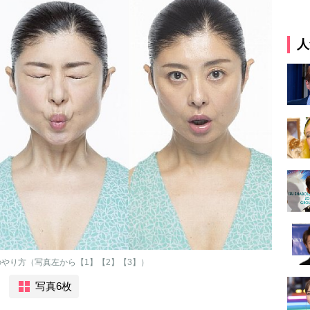
人
やり方（写真左から【1】【2】【3】）
写真6枚