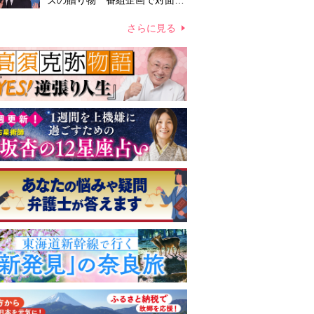
ズの贈り物 番組企画で対面し
たファンが、夢と希望を与える
心遣いに「うれしくて号泣しま
さらに見る
した」