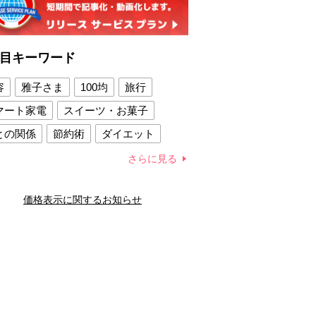
目キーワード
容
雅子さま
100均
旅行
マート家電
スイーツ・お菓子
との関係
節約術
ダイエット
康法
新製品
さらに見る
容賢者のダイエットグッズ
価格表示に関するお知らせ
との関係
新津春子
どか食い