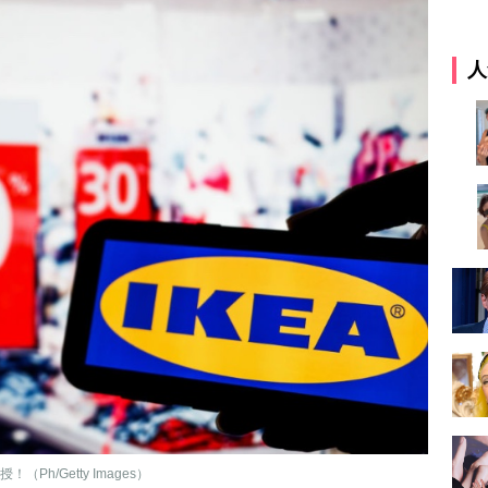
人
h/Getty Images）