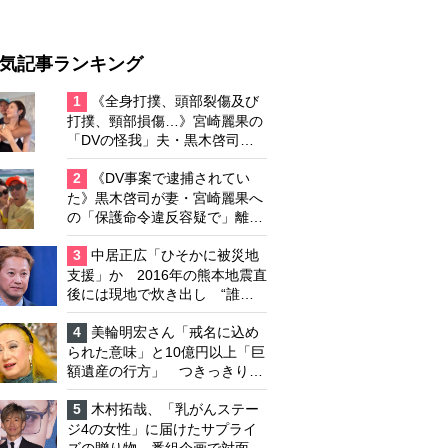
気記事ランキング
1
《全身打撲、頭部裂傷及び
打撲、頸部損傷…》宮崎麗果の
「DVの怪我」夫・黒木啓司の
逮捕で始まる「夫婦の闘争」
2
《DV事案で逮捕されてい
た》黒木啓司が妻・宮崎麗果へ
の「保護命令違反容疑で」離婚
協議は「第二ステージ」へ
3
中居正広「ひそかに被災地
支援」か 2016年の熊本地震直
後には現地で炊き出し “誰に
も知られなくて良い”と、むし
ろ強まる福祉活動への思い
4
美輪明宏さん「戒名に込め
られた意味」と10億円以上「巨
額遺産の行方」 つきっきりで
私生活をサポートしていた元俳
優が相続か
5
木村拓哉、「乳がんステー
ジ4の女性」に届けたサプライ