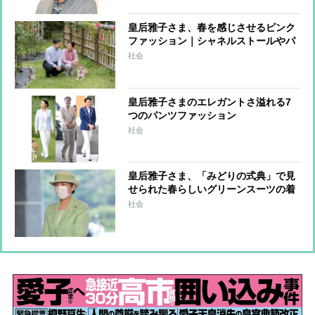
皇后雅子さま、春を感じさせるピンク
ファッション｜シャネルストールやパ
ールアクセなど小物使いも上品に
社会
皇后雅子さまのエレガントさ溢れる7
つのパンツファッション
社会
皇后雅子さま、「みどりの式典」で見
せられた春らしいグリーンスーツの着
こなし術
社会