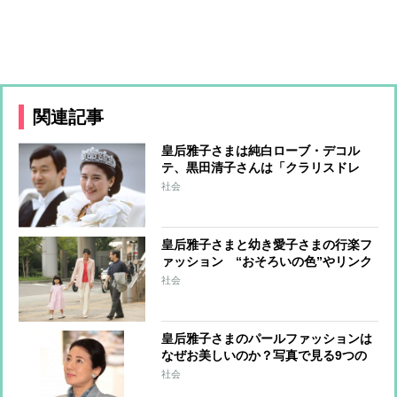
関連記事
皇后雅子さまは純白ローブ・デコル
テ、黒田清子さんは「クラリスドレ
ス」と話題に 女性皇族の華麗な
社会
る”結婚ファッション”
皇后雅子さまと幼き愛子さまの行楽フ
ァッション “おそろいの色”やリンク
コーデなど上品に楽しむワザ
社会
皇后雅子さまのパールファッションは
なぜお美しいのか？写真で見る9つの
コーデ
社会