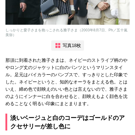
しっかりと愛子さまを抱っこされる雅子さま（2003年8月7日、Ph／五十嵐
美弥）
写真18枚
那須に到着された雅子さまは、ネイビーのストライプ柄のや
やロング丈のジャケットに白のパンツというマリンスタイ
ル。足元はバイカラーのパンプスで、すっきりとした印象で
した。ネイビーというと、知的なオーラをまとえる色。とは
いえ、締め色で顔映えのいい色とは言えないので、雅子さま
のようにインナーに白を合わせると、顔映えもよく顔色を沈
めることなく明るい印象にまとまります。
淡いベージュと白のコーデはゴールドのア
クセサリーが差し色に