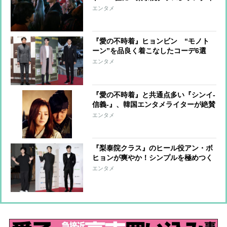
ン
エンタメ
『愛の不時着』ヒョンビン “モノト
ーン”を品良く着こなしたコーデ6選
エンタメ
『愛の不時着』と共通点多い『シンイ-
信義-』、韓国エンタメライターが絶賛
する5つのポイント
エンタメ
『梨泰院クラス』のヒール役アン・ボ
ヒョンが爽やか！シンプルを極めつく
したコーデ6選
エンタメ