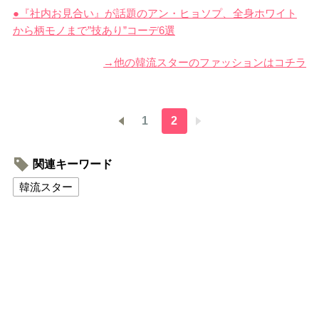
●『社内お見合い』が話題のアン・ヒョソプ、全身ホワイト
から柄モノまで”技あり”コーデ6選
→他の韓流スターのファッションはコチラ
1
2
関連キーワード
韓流スター