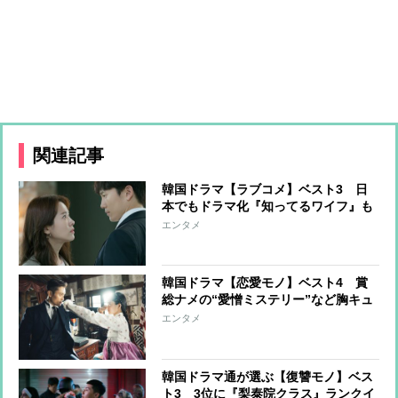
関連記事
韓国ドラマ【ラブコメ】ベスト3 日
本でもドラマ化『知ってるワイフ』も
ランクイン
エンタメ
韓国ドラマ【恋愛モノ】ベスト4 賞
総ナメの“愛憎ミステリー”など胸キュ
ン作品
エンタメ
韓国ドラマ通が選ぶ【復讐モノ】ベス
ト3 3位に『梨泰院クラス』ランクイ