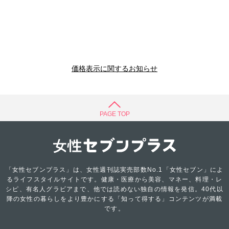
価格表示に関するお知らせ
PAGE TOP
「女性セブンプラス」は、女性週刊誌実売部数No.1「女性セブン」によ
るライフスタイルサイトです。健康・医療から美容、マネー、料理・レ
シピ、有名人グラビアまで、他では読めない独自の情報を発信。40代以
降の女性の暮らしをより豊かにする「知って得する」コンテンツが満載
です。