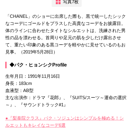
写真7枚
「CHANEL」のショーに出席した際も、黒で統一したシック
なコーデにゴールドをプラスした高貴なコーデをお披露目。
体のラインに合わせたタイトなシルエットは、洗練された男
性の品を漂わせる。首周りや足元の肌を少しだけ露出させ
て、重たい印象のある黒コーデを軽やかに見せているのもお
見事。（2019年5月28日）
◆パク・ヒョンシクProfile
生年月日：1991年11月16日
身長：183cm
血液型：AB型
主な出演作：ドラマ『花郎』、『SUITS/スーツ～運命の選択
～』、『サウンドトラック#1』
●『梨泰院クラス』パク・ソジュンはシンプルを極める！シ
ルエットもキレイなコーデ6選