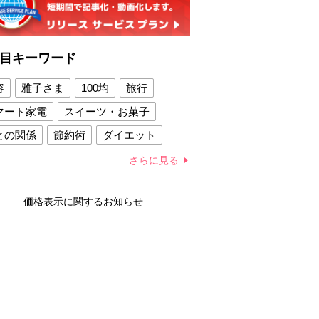
目キーワード
容
雅子さま
100均
旅行
マート家電
スイーツ・お菓子
との関係
節約術
ダイエット
康法
新製品
さらに見る
容賢者のダイエットグッズ
価格表示に関するお知らせ
との関係
新津春子
どか食い