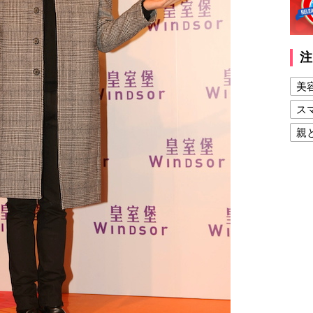
注
美
ス
親
健
美
夫