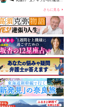
死後の「父アキラからの返信」
布施辰徳が涙で明かす「順番が
違う」
さらに見る