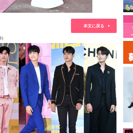
本文に戻る
O）