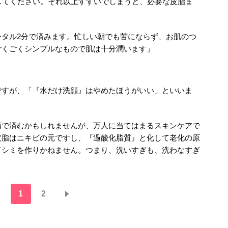
してください。それ以上すすいでしまうと、必要な皮脂ま
ータル2分で済みます。忙しい朝でも苦にならず、お肌のつ
ごくごくシンプルなもので肌は十分潤います」
ですが、「『水だけ洗顔』はやめたほうがいい」といいま
顔で済むかもしれませんが、万人に当てはまるスキンケアで
皮脂はニキビの元ですし、『過酸化脂質』と化して老化の原
てシミを作りかねません。つまり、洗いすぎも、洗わなすぎ
1
2