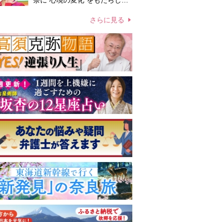
奈に“心境の変化”をもたらした
主演映画『ママせか』 身を削
って「がんに蝕まれる母」を演
さらに見る
じた壮絶な撮影現場