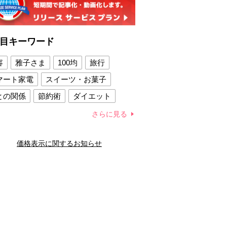
目キーワード
容
雅子さま
100均
旅行
マート家電
スイーツ・お菓子
との関係
節約術
ダイエット
康法
新製品
さらに見る
容賢者のダイエットグッズ
価格表示に関するお知らせ
との関係
新津春子
どか食い