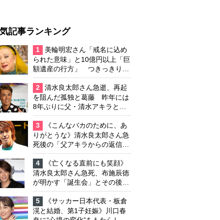
気記事ランキング
1
美輪明宏さん「戒名に込め
られた意味」と10億円以上「巨
額遺産の行方」 つきっきりで
私生活をサポートしていた元俳
優が相続か
2
清水良太郎さん急逝、再起
を阻んだ孤独と葛藤 昨年には
8年ぶりに父・清水アキラと共
演、本格的な活動再開に向かっ
ていたが…周囲が懸念していた
3
《こんなバカのために、あ
「不安定なところ」
りがとうな》清水良太郎さん急
死後の「父アキラからの返信」
布施辰徳が涙で明かす「順番が
違う」
4
《亡くなる直前にも笑顔》
清水良太郎さん急死、布施辰徳
が明かす「誕生会」とその後の
メッセージ
5
《サッカー日本代表・板倉
滉と結婚、第1子妊娠》川口春