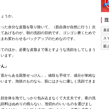
しょうか。
注
なった余分な皮脂を取り除いて、（肌自身が自然に行う）次
美
えてあげるのが、朝の洗顔の目的です。ゴシゴシ磨くためで
ス
生まれ変わらせるバックアップのためなのです。
親
ってのほか。必要な皮脂まで落とすような洗顔をしてしまう
健
まいます」
美
けん」
夫
「昔からある固形せっけん」。値段も手頃で、成分が単純な
いいます。泡状のものなら、肌にはさらに優しく洗顔できま
、顔全体を泡でしっかり包み込まなくて大丈夫です。夜の洗
洗顔料はぬめりの残らない、泡切れのいいものを選びまし