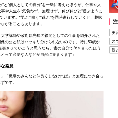
分”と“個人としての自分”を一緒に考えたほうが、仕事や人
仕事や人生を“気負わず、無理せず、伸び伸びと”遊ぶように
ています。“学ぶ”“働く”“遊ぶ”を同時進行していくと、趣味
注
つながることもあります。
美
、大学講師や政府観光局の顧問としての仕事を紹介された
ス
係の公と私はハッキリ分けられないのです。特に50歳か
動を充実させていこうと思うなら、素の自分で付き合ったほう
親
にとって必要な人などが自然に集まります」
健
鮮な発見
美
夫
う」「職場のみんなと仲良くしなければ」と無理につき合っ
はずです。