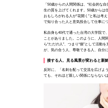
「50歳からの人間関係は、“社会的な自
生の質を上げてくれます。50歳からは
おもしろがれる人が“花開く”と私は考え
で知り合った人と意気投合して仕事に
私自身も40代で通った台湾の大学院で
ことがありました。このように、人間関
ら“ただの人”、つまり“個”として活
が、気の合う人、尊敬できる人、自分
接する人、見る風景が変わると新
反対に、「名刺を配って交流を広げよ
ても、それほど親しい関係にならない