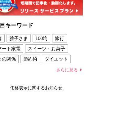
目キーワード
容
雅子さま
100均
旅行
マート家電
スイーツ・お菓子
との関係
節約術
ダイエット
康法
新製品
さらに見る
容賢者のダイエットグッズ
価格表示に関するお知らせ
との関係
新津春子
どか食い