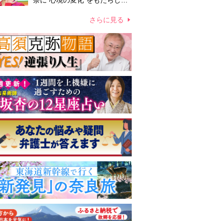
奈に“心境の変化”をもたらした
主演映画『ママせか』 身を削
って「がんに蝕まれる母」を演
さらに見る
じた壮絶な撮影現場