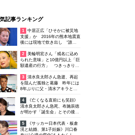
気記事ランキング
1
中居正広「ひそかに被災地
支援」か 2016年の熊本地震直
後には現地で炊き出し “誰に
も知られなくて良い”と、むし
ろ強まる福祉活動への思い
2
美輪明宏さん「戒名に込め
られた意味」と10億円以上「巨
額遺産の行方」 つきっきりで
私生活をサポートしていた元俳
優が相続か
3
清水良太郎さん急逝、再起
を阻んだ孤独と葛藤 昨年には
8年ぶりに父・清水アキラと共
演、本格的な活動再開に向かっ
ていたが…周囲が懸念していた
4
《亡くなる直前にも笑顔》
「不安定なところ」
清水良太郎さん急死、布施辰徳
が明かす「誕生会」とその後の
メッセージ
5
《サッカー日本代表・板倉
滉と結婚、第1子妊娠》川口春