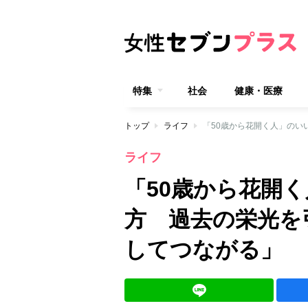
特集
社会
健康・医療
トップ
ライフ
ライフ
「50歳から花開
方 過去の栄光を
してつながる」