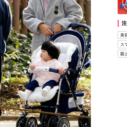
注
美
ス
親
健
美
夫