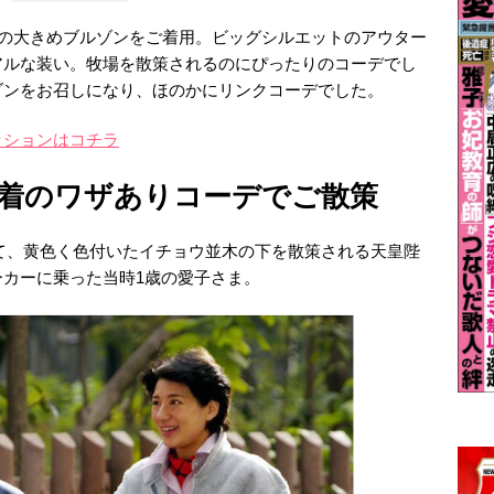
柄の大きめブルゾンをご着用。ビッグシルエットのアウター
アルな装い。牧場を散策されるのにぴったりのコーデでし
ゾンをお召しになり、ほのかにリンクコーデでした。
ッションはコチラ
着のワザありコーデでご散策
苑にて、黄色く色付いたイチョウ並木の下を散策される天皇陛
カーに乗った当時1歳の愛子さま。