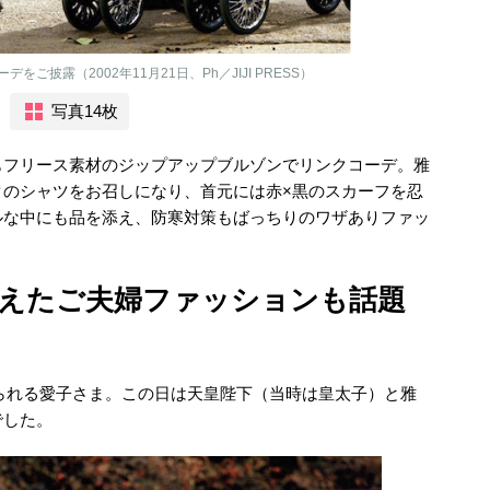
披露（2002年11月21日、Ph／JIJI PRESS）
写真14枚
もフリース素材のジップアップブルゾンでリンクコーデ。雅
クのシャツをお召しになり、首元には赤×黒のスカーフを忍
ルな中にも品を添え、防寒対策もばっちりのワザありファッ
えたご夫婦ファッションも話題
に乗られる愛子さま。この日は天皇陛下（当時は皇太子）と雅
でした。