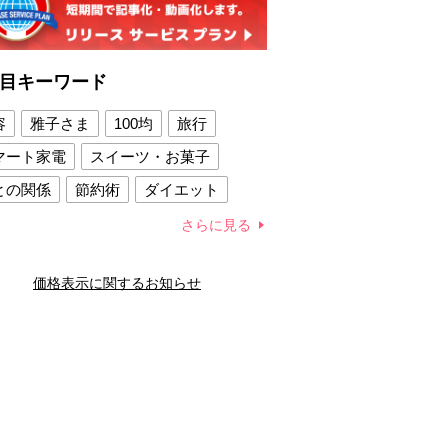
目キーワード
容
雅子さま
100均
旅行
マート家電
スイーツ・お菓子
との関係
節約術
ダイエット
康法
新製品
さらに見る
容賢者のダイエットグッズ
価格表示に関するお知らせ
との関係
新津春子
どか食い