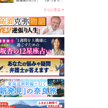
額遺産の行方」 つきっきりで
私生活をサポートしていた元俳
優が相続か
さらに見る