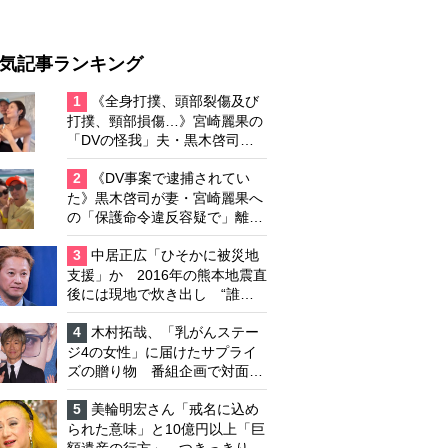
気記事ランキング
1
《全身打撲、頭部裂傷及び
打撲、頸部損傷…》宮崎麗果の
「DVの怪我」夫・黒木啓司の
逮捕で始まる「夫婦の闘争」
2
《DV事案で逮捕されてい
た》黒木啓司が妻・宮崎麗果へ
の「保護命令違反容疑で」離婚
協議は「第二ステージ」へ
3
中居正広「ひそかに被災地
支援」か 2016年の熊本地震直
後には現地で炊き出し “誰に
も知られなくて良い”と、むし
ろ強まる福祉活動への思い
4
木村拓哉、「乳がんステー
ジ4の女性」に届けたサプライ
ズの贈り物 番組企画で対面し
たファンが、夢と希望を与える
心遣いに「うれしくて号泣しま
5
美輪明宏さん「戒名に込め
した」
られた意味」と10億円以上「巨