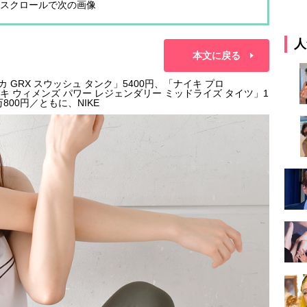
スクロールで次の画像
人
本文に戻る
 GRX スウッシュ タンク」5400円、「ナイキ プロ
イキ ウィメンズ パワー レジェンダリー ミッドライズ タイツ」1
800円／ともに、NIKE