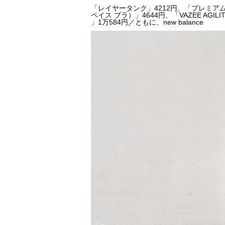
「レイヤータンク」4212円、「プレミアムパ
ペイス ブラ）」4644円、「VAZEE AGI
」1万584円／ともに、new balance