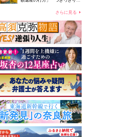
額遺産の行方」 つきっきりで
私生活をサポートしていた元俳
優が相続か
さらに見る