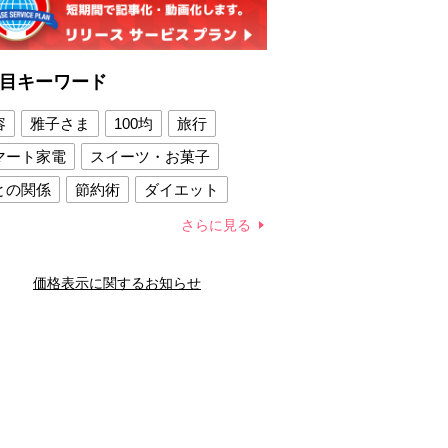
目キーワード
容
雅子さま
100均
旅行
マート家電
スイーツ・お菓子
との関係
節約術
ダイエット
康法
新製品
さらに見る
容賢者のダイエットグッズ
価格表示に関するお知らせ
との関係
新津春子
どか食い