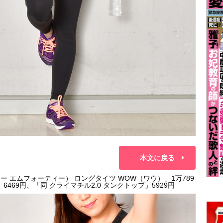
本文に戻る
リュー エムフォーティー） ロングタイツ WOW（ワウ）」1万789
469円、「同 クライマチル2.0 タンクトップ」5929円