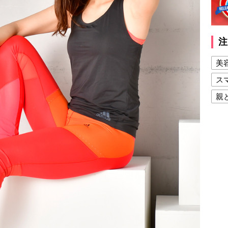
注
美
ス
親
健
美
夫