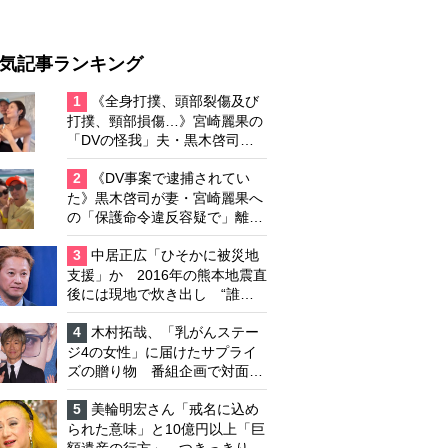
気記事ランキング
1
《全身打撲、頭部裂傷及び
打撲、頸部損傷…》宮崎麗果の
「DVの怪我」夫・黒木啓司の
逮捕で始まる「夫婦の闘争」
2
《DV事案で逮捕されてい
た》黒木啓司が妻・宮崎麗果へ
の「保護命令違反容疑で」離婚
協議は「第二ステージ」へ
3
中居正広「ひそかに被災地
支援」か 2016年の熊本地震直
後には現地で炊き出し “誰に
も知られなくて良い”と、むし
ろ強まる福祉活動への思い
4
木村拓哉、「乳がんステー
ジ4の女性」に届けたサプライ
ズの贈り物 番組企画で対面し
たファンが、夢と希望を与える
心遣いに「うれしくて号泣しま
5
美輪明宏さん「戒名に込め
した」
られた意味」と10億円以上「巨