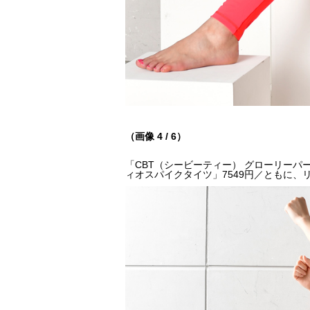
（画像 4 / 6）
「CBT（シービーティー） グローリーパー
ィオスパイクタイツ」7549円／ともに、