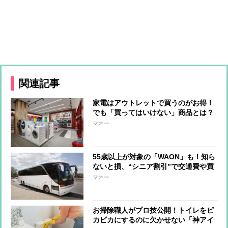
関連記事
家電はアウトレットで買うのがお得！
でも「買ってはいけない」商品とは？
マネー
55歳以上が対象の「WAON」も！知ら
ないと損、“シニア割引”で交通費や買
い物がお得に
マネー
お掃除職人がプロ技公開！トイレをピ
カピカにするのに欠かせない「神アイ