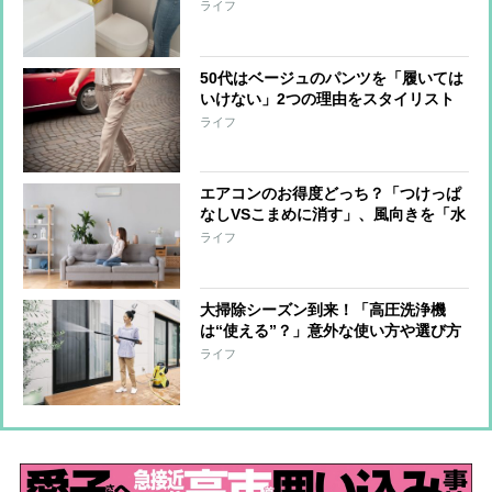
テム」
ライフ
50代はベージュのパンツを「履いては
いけない」2つの理由をスタイリスト
が解説
ライフ
エアコンのお得度どっち？「つけっぱ
なしVSこまめに消す」、風向きを「水
平VS下向き」
ライフ
大掃除シーズン到来！「高圧洗浄機
は“使える”？」意外な使い方や選び方
を家電ライターが解説
ライフ