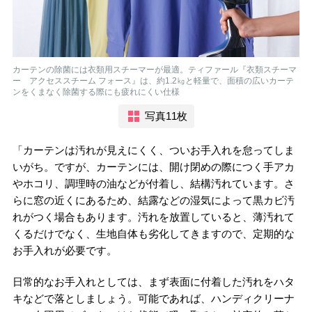
カーテンの除菌には衣類用スチーマーが最適。ティファール『衣類スチーマ
ー アクセススチーム フォース』は、約1.2㎏と軽量で、面積の広いカーテ
ンをくまなく除菌する際にも疲れにくい仕様
写真11枚
「カーテンは汚れが見えにくく、ついお手入れを怠ってしま
いがち。ですが、カーテンには、開け閉めの際につく手アカ
やホコリ、調理時の油などが付着し、結構汚れています。さ
らに窓の近くにあるため、結露などの湿気によって黒カビ汚
れがつく場合もあります。汚れを放置していると、薄汚れて
くるだけでなく、生地自体も劣化してきますので、定期的な
お手入れが必要です。
日常的なお手入れとしては、まず表面に付着した汚れをハタ
キなどで落としましょう。可能であれば、ハンディクリーナ