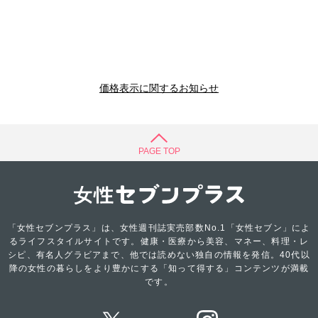
価格表示に関するお知らせ
PAGE TOP
「女性セブンプラス」は、女性週刊誌実売部数No.1「女性セブン」によ
るライフスタイルサイトです。健康・医療から美容、マネー、料理・レ
シピ、有名人グラビアまで、他では読めない独自の情報を発信。40代以
降の女性の暮らしをより豊かにする「知って得する」コンテンツが満載
です。