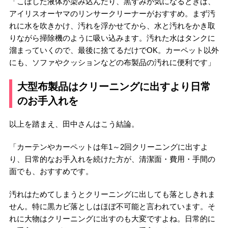
「こぼした液体が染み込んだり、黒ずみが気になるときは、
アイリスオーヤマのリンサークリーナーがおすすめ。まず汚
れに水を吹きかけ、汚れを浮かせてから、水と汚れをかき取
りながら掃除機のように吸い込みます。汚れた水はタンクに
溜まっていくので、最後に捨てるだけでOK。カーペット以外
にも、ソファやクッションなどの布製品の汚れに便利です」
大型布製品はクリーニングに出すより日常
のお手入れを
以上を踏まえ、田中さんはこう結論。
「カーテンやカーペットは年1～2回クリーニングに出すよ
り、日常的なお手入れを続けた方が、清潔面・費用・手間の
面でも、おすすめです。
汚れはためてしまうとクリーニングに出しても落としきれま
せん。特に黒カビ落としはほぼ不可能と言われています。そ
れに大物はクリーニングに出すのも大変ですよね。日常的に