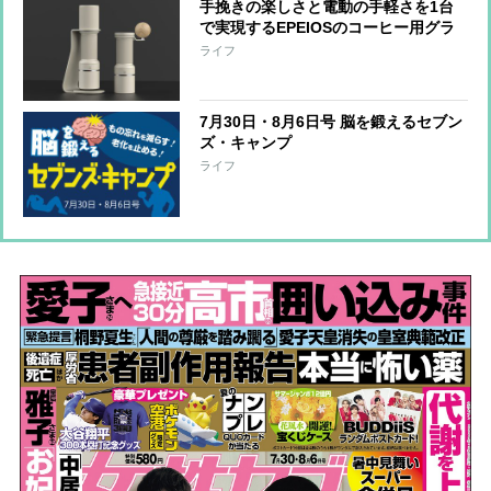
手挽きの楽しさと電動の手軽さを1台
で実現するEPEIOSのコーヒー用グラ
インダー『Essence Duo』 世界一の
ライフ
バリスタと共同開発
7月30日・8月6日号 脳を鍛えるセブン
ズ・キャンプ
ライフ