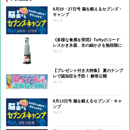
8月20・27日号 脳を鍛えるセブンズ・
キャンプ
ライフ
《多様な食感を実現》Toffyのコード
レスかき氷器、氷の細かさを無段階に
調整可能 冷製パスタ、そうめん、サ
ライフ
ラダなど料理への活用も
【プレゼント付き大特集】 夏のナンプ
レで認知症を予防！ 解答公開
ライフ
8月13日号 脳を鍛えるセブンズ・キャ
ンプ
ライフ