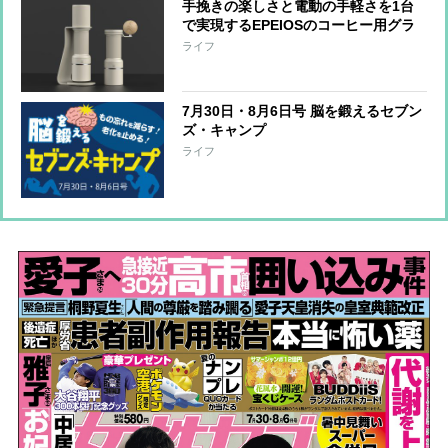
手挽きの楽しさと電動の手軽さを1台
で実現するEPEIOSのコーヒー用グラ
インダー『Essence Duo』 世界一の
ライフ
バリスタと共同開発
7月30日・8月6日号 脳を鍛えるセブン
ズ・キャンプ
ライフ