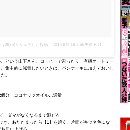
samy0925)がシェアした投稿
–
2016 8月 19 2:55午後 PDT
手、という山下さん。コーヒーで割ったり、有機オートミー
た、集中的に減量したいときは、パンケーキに加えておいし
った。
…2個分 ココナッツオイル…適量
て、ダマがなくなるまで混ぜる
ひき、あたたまったら【1】を焼く。片面がキツネ色にな
でお皿に上げる