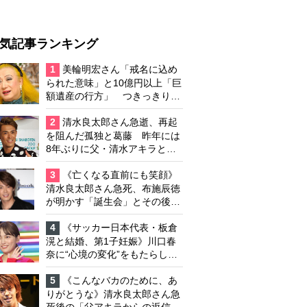
気記事ランキング
1
美輪明宏さん「戒名に込め
られた意味」と10億円以上「巨
額遺産の行方」 つきっきりで
私生活をサポートしていた元俳
優が相続か
2
清水良太郎さん急逝、再起
を阻んだ孤独と葛藤 昨年には
8年ぶりに父・清水アキラと共
演、本格的な活動再開に向かっ
ていたが…周囲が懸念していた
3
《亡くなる直前にも笑顔》
「不安定なところ」
清水良太郎さん急死、布施辰徳
が明かす「誕生会」とその後の
メッセージ
4
《サッカー日本代表・板倉
滉と結婚、第1子妊娠》川口春
奈に“心境の変化”をもたらした
主演映画『ママせか』 身を削
って「がんに蝕まれる母」を演
5
《こんなバカのために、あ
じた壮絶な撮影現場
りがとうな》清水良太郎さん急