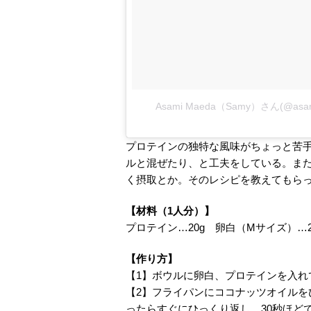
Asami Maeda（Samy）さん(@a
プロテインの独特な風味がちょっと苦
ルと混ぜたり、と工夫をしている。ま
く摂取とか。そのレシピを教えてもら
【材料（1人分）】
プロテイン…20g 卵白（Mサイズ）
【作り方】
【1】ボウルに卵白、プロテインを入れ
【2】フライパンにココナッツオイルを
ったらすぐにひっくり返し、30秒ほど