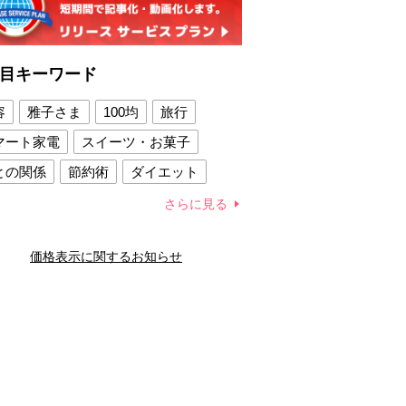
目キーワード
容
雅子さま
100均
旅行
マート家電
スイーツ・お菓子
との関係
節約術
ダイエット
康法
新製品
さらに見る
容賢者のダイエットグッズ
価格表示に関するお知らせ
との関係
新津春子
どか食い