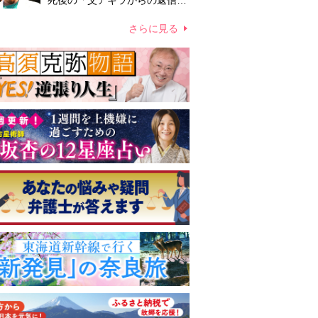
死後の「父アキラからの返信」
布施辰徳が涙で明かす「順番が
違う」
さらに見る