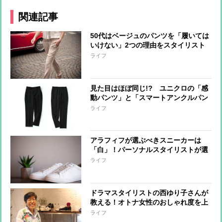
関連記事
50代はベージュのパンツを「履いては
いけない」2つの理由をスタイリスト
が解説
ライフ
見た目はほぼ同じ!? ユニクロの「感
動パンツ」と「スマートアンクルパン
ツ」違いを検証！アラフィフにはどっ
ライフ
ちが好都合か
アラフィフが選ぶべきスニーカーは
「白」！パーソナルスタイリストが選
び方、コーデ術を指南
ライフ
ドラマスタイリストの西ゆり子さんが
教える！オトナ女性のおしゃれ度を上
げる靴コーデ術3つ
ライフ