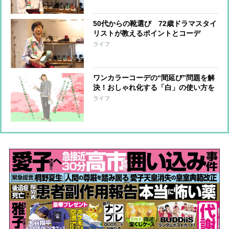
50代からの靴選び 72歳ドラマスタイ
リストが教えるポイントとコーデ
ライフ
ワンカラーコーデの“間延び”問題を解
決！おしゃれ化する「白」の使い方を
スタイリストが指南
ライフ