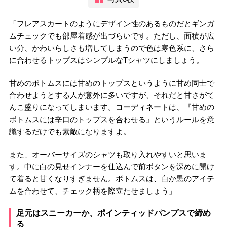
「フレアスカートのようにデザイン性のあるものだとギンガ
ムチェックでも部屋着感が出づらいです。ただし、面積が広
い分、かわいらしさも増してしまうので色は寒色系に、さら
に合わせるトップスはシンプルなTシャツにしましょう。
甘めのボトムスには甘めのトップスというように甘め同士で
合わせようとする人が意外に多いですが、それだと甘さがて
んこ盛りになってしまいます。コーディネートは、『甘めの
ボトムスには辛口のトップスを合わせる』というルールを意
識するだけでも素敵になりますよ。
また、オーバーサイズのシャツも取り入れやすいと思いま
す。中に白の見せインナーを仕込んで前ボタンを深めに開け
て着ると甘くなりすぎません。ボトムスは、白か黒のアイテ
ムを合わせて、チェック柄を際立たせましょう」
足元はスニーカーか、ポインティッドパンプスで締め
る