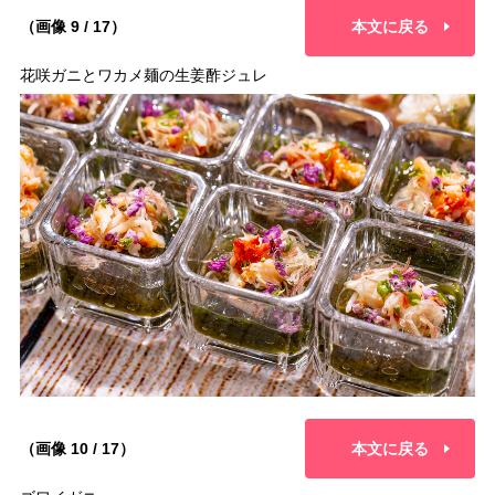
（画像 9 / 17）
本文に戻る
花咲ガニとワカメ麺の生姜酢ジュレ
（画像 10 / 17）
本文に戻る