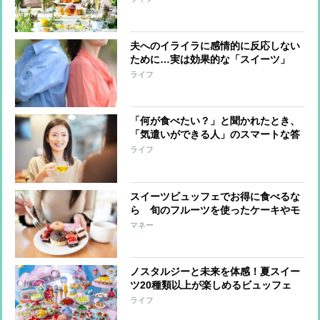
夫へのイライラに感情的に反応しない
ために…実は効果的な「スイーツ」
「冷たい飲み物」
ライフ
「何が食べたい？」と聞かれたとき、
「気遣いができる人」のスマートな答
え方
ライフ
スイーツビュッフェでお得に食べるな
ら 旬のフルーツを使ったケーキやモ
ンブランを選ぶべし
マネー
ノスタルジーと未来を体感！夏スイー
ツ20種類以上が楽しめるビュッフェ
『スイーツ・タイムマシーン』
ライフ