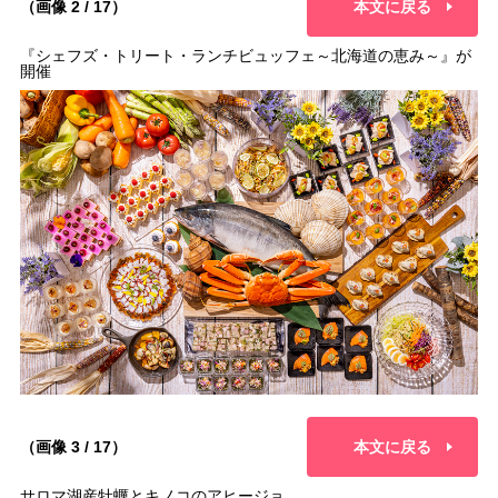
（画像 2 / 17）
本文に戻る
『シェフズ・トリート・ランチビュッフェ～北海道の恵み～』が
開催
（画像 3 / 17）
本文に戻る
サロマ湖産牡蠣とキノコのアヒージョ