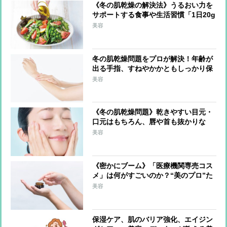
《冬の肌乾燥の解決法》うるおい力を
サポートする食事や生活習慣「1日20g
の油脂を」「外出時はマスクで保湿」
美容
冬の肌乾燥問題をプロが解決！年齢が
出る手指、すねやかかともしっかり保
湿「調理中はこまめに手を拭く」のも
美容
ポイント
《冬の肌乾燥問題》乾きやすい目元・
口元はもちろん、唇や首も抜かりな
く！ブースターを活用、ドラッグスト
美容
アで選ぶべきは保湿成分配合
《密かにブーム》「医療機関専売コス
メ」は何がすごいのか？“美のプロ”た
ちが選んだ逸品とその理由
美容
保湿ケア、肌のバリア強化、エイジン