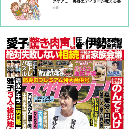
グケア… 美容エディターが教える美
肌にマストな「美容成分」は？
美容