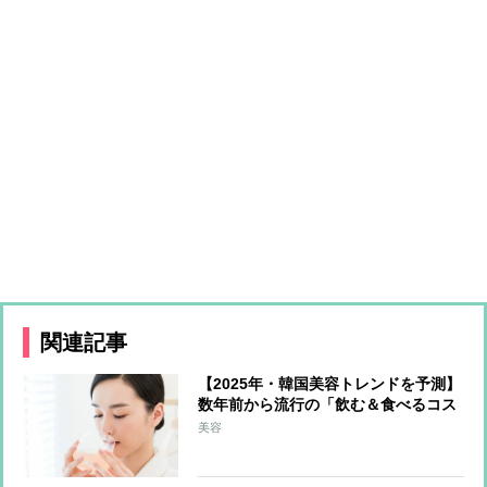
関連記事
【2025年・韓国美容トレンドを予測】
数年前から流行の「飲む＆食べるコス
メ」が日本上陸か 最注目は上あごに
美容
貼り付けて摂取する「フィルムタイプ
の食品」