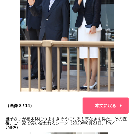
（画像 8 / 14）
本文に戻る
雅子さまが植木鉢につまずきそうになるも事なきを得た。その直
後、ご一家で笑い合われるシーン（2023年8月21日、Ph／
JMPA）