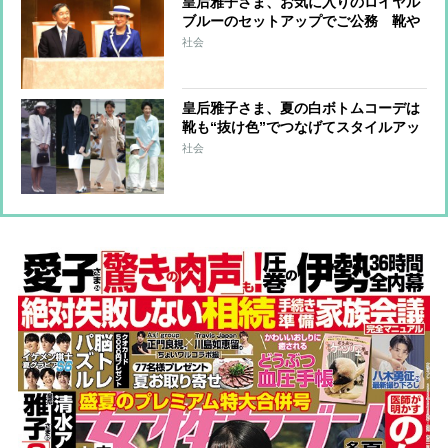
皇后雅子さま、お気に入りのロイヤル
ブルーのセットアップでご公務 靴や
バッグなど小物をチェンジした着回し
社会
術
皇后雅子さま、夏の白ボトムコーデは
靴も“抜け色”でつなげてスタイルアッ
プ
社会