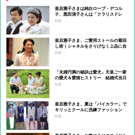
皇后雅子さまは純白ローブ・デコル
テ、黒田清子さんは「クラリスドレ
ス」と話題に 女性皇族の華麗な
社会
る”結婚ファッション”
皇后雅子さま、ご愛用ストールの着回
し術｜シャネルをさりげなく上品に合
わせるコーデ
社会
「夫婦円満の秘訣は愛犬」天皇ご一家
の愛犬＆愛猫ヒストリー 結婚式当日
に雅子さまを見送った「ショコラ」も
社会
皇后雅子さま、夏は「バイカラー」で
キリッとクールに洗練ファッション
社会